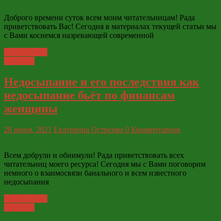
Доброго времени суток всем моим читательницам! Рада
приветствовать Вас! Сегодня в материалах текущей статьи мы
с Вами коснемся назревающей современной
Читать далее
Развитие
Недосыпание и его последствия как
недосыпание бьёт по финансам
женщины
28 июня, 2021
Екатерина Остренко
0 Комментариев
Всем добрули и обнимули! Рада приветствовать всех
читательниц моего ресурса! Сегодня мы с Вами поговорим
немного о взаимосвязи банального и всем известного
недосыпания
Читать далее
Развитие