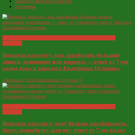
Тонкости женской близости
Эзотерика
Глобальные ответы таролога и экстрасенса Екатерины
Остренко
Вопросы тарологу: как заработать большие
деньги, призвание или карьера — ответ от 7-ми
колод таро и таролога Екатерины Остренко
2 февраля, 2026
Екатерина Остренко
0
Глобальные ответы таролога и экстрасенса Екатерины
Остренко
Вопросы тарологу: хочу больше зарабатывать,
брать подработку или нет, ответ от 7-ми колод