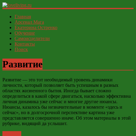
loveliving.ru
Главная
Арсенал Мага
Екатерина Остренко
Современный
Обучение
женский
Самоисцелители
И
Контакты
ФСЁ
Поиск
Развитие
Развитие — это тот необходимый уровень динамики
личности, который позволяет быть успешным в разных
областях жизненного бытия. Иногда бывает сложно
определиться в какой сфере двигаться, насколько эффективна
личная динамика уже сейчас и многие другие нюансы.
Нюансы, казалось бы незначительные в моменте «здесь и
сейчас», но в долгосрочной перспективе картина уже
представляется совершенно иначе. Об этом материалы в этой
рубрике, видящий да услышит.
Развитие