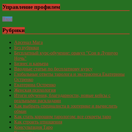
Управление профилем
Вход
Рубрики
Арсенал Мага
Без рубрики
Бесплатный курс-обучение: оракул "Сон в Лунную
Ночь"
Бизнес и карьера
Вводные статьи по бесплатному курсу
Глобальные ответы таролога и экстрасенса Екатерины
Остренко
Екатерина Остренко
Женская психология
Итоги обучения, благодарности, новые кейсы с
реальными раскладами
Как выбрать специалиста в эзотерике и вычислить
обман
Как стать хорошим тарологом: все секреты таро
Как строить отношения
Консультация Таро