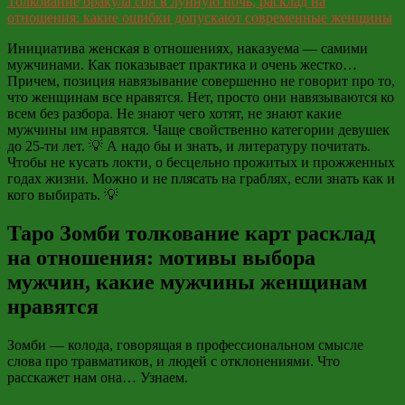
Толкование оракула сон в лунную ночь, расклад на
отношения: какие ошибки допускают современные женщины
Инициатива женская в отношениях, наказуема — самими
мужчинами. Как показывает практика и очень жестко…
Причем, позиция навязывание совершенно не говорит про то,
что женщинам все нравятся. Нет, просто они навязываются ко
всем без разбора. Не знают чего хотят, не знают какие
мужчины им нравятся. Чаще свойственно категории девушек
до 25-ти лет. 💡 А надо бы и знать, и литературу почитать.
Чтобы не кусать локти, о бесцельно прожитых и прожженных
годах жизни. Можно и не плясать на граблях, если знать как и
кого выбирать. 💡
Таро Зомби толкование карт расклад
на отношения: мотивы выбора
мужчин, какие мужчины женщинам
нравятся
Зомби — колода, говорящая в профессиональном смысле
слова про травматиков, и людей с отклонениями. Что
расскажет нам она… Узнаем.