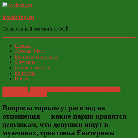
loveliving.ru
Современный женский И ФСЁ
Главная
Арсенал Мага
Екатерина Остренко
Обучение
Самоисцелители
Контакты
Поиск
Без рубрики
Глобальные ответы таролога и экстрасенса
Екатерины Остренко
Вопросы тарологу: расклад на
отношения — какие парни нравятся
девушкам, что девушки ищут в
мужчинах, трактовка Екатерины