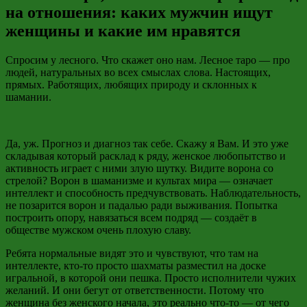
на отношения: каких мужчин ищут
женщины и какие им нравятся
Спросим у лесного. Что скажет оно нам. Лесное таро — про
людей, натуральных во всех смыслах слова. Настоящих,
прямых. Работящих, любящих природу и склонных к
шамании.
Да, уж. Прогноз и диагноз так себе. Скажу я Вам. И это уже
складывая который расклад к ряду, женское любопытство и
активность играет с ними злую шутку. Видите ворона со
стрелой? Ворон в шаманизме и культах мира — означает
интеллект и способность предчувствовать. Наблюдательность,
не позарится ворон и падалью ради выживания. Попытка
построить опору, навязаться всем подряд — создаёт в
обществе мужском очень плохую славу.
Ребята нормальные видят это и чувствуют, что там на
интеллекте, кто-то просто шахматы разместил на доске
игральной, в которой они пешка. Просто исполнители чужих
желаний. И они бегут от ответственности. Потому что
женщина без женского начала, это реально что-то — от чего