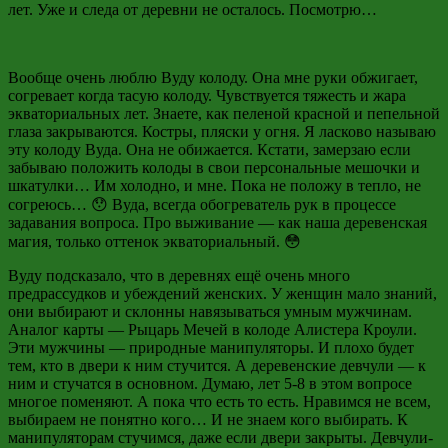
лет. Уже и следа от деревни не осталось. Посмотрю…
Вообще очень люблю Вуду колоду. Она мне руки обжигает,
согревает когда тасую колоду. Чувствуется тяжесть и жара
экваториальных лет. Знаете, как пеленой красной и пепельной
глаза закрываются. Костры, пляски у огня. Я ласково называю
эту колоду Вуда. Она не обижается. Кстати, замерзаю если
забываю положить колоды в свои персональные мешочки и
шкатулки… Им холодно, и мне. Пока не положу в тепло, не
согреюсь… 😯 Вуда, всегда обогреватель рук в процессе
задавания вопроса. Про выживание — как наша деревенская
магия, только оттенок экваториальный. 😳
Вуду подсказало, что в деревнях ещё очень много
предрассудков и убеждений женских. У женщин мало знаний,
они выбирают и склонны навязываться умным мужчинам.
Аналог карты — Рыцарь Мечей в колоде Алистера Кроули.
Эти мужчины — природные манипуляторы. И плохо будет
тем, кто в двери к ним стучится. А деревенские девчули — к
ним и стучатся в основном. Думаю, лет 5-8 в этом вопросе
многое поменяют. А пока что есть то есть. Нравимся не всем,
выбираем не понятно кого… И не знаем кого выбирать. К
манипуляторам стучимся, даже если двери закрыты. Девчули-