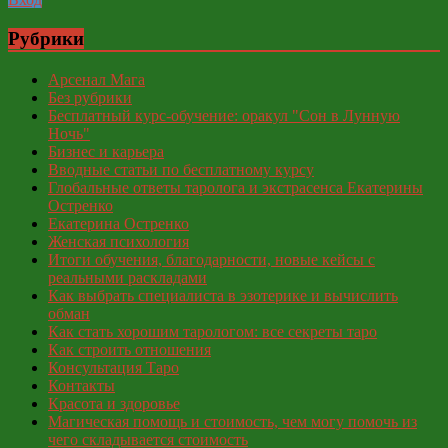
Рубрики
Арсенал Мага
Без рубрики
Бесплатный курс-обучение: оракул "Сон в Лунную
Ночь"
Бизнес и карьера
Вводные статьи по бесплатному курсу
Глобальные ответы таролога и экстрасенса Екатерины
Остренко
Екатерина Остренко
Женская психология
Итоги обучения, благодарности, новые кейсы с
реальными раскладами
Как выбрать специалиста в эзотерике и вычислить
обман
Как стать хорошим тарологом: все секреты таро
Как строить отношения
Консультация Таро
Контакты
Красота и здоровье
Магическая помощь и стоимость, чем могу помочь из
чего складывается стоимость