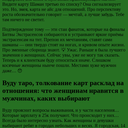
Видите карту Шаман третью по списку? Она сигнализирует
это. Но, змея, карта не айс для отношений. Про перспективу
роста обозначительно говорит — мечтай, а лучше забудь. Тебе
там ничего не светит.
Подтверждение тому — эти стаи фанаток, которые на финалы
Битвы Экстрасенсов собираются и устраивают яркие приёмы
экстрасенсам на тнт. Препон их мечтаниям, ставят сами
шаманы — они твердо стоят на ногах, и кривом опыте жизни.
Про змеиные сборища знают. 💡 Ужас. Раньше я была лучшего
значения о женщинах. Сейчас увы, уже не могу так сказать.
Теперь и к клиенткам буду относиться иначе. Слишком
косячные женщины нынче пошли. Местами хуже мужчин
даже… 😯
Вуду таро, толкование карт расклад на
отношения: что женщинам нравится в
мужчинах, каких выбирают
Вуду прояснит вопросы выживания, и у части населения…
Которые зарплату в 25к получают. Что происходит у них…
Всегда было интересно узнать. Как женщины и девушки
выбирают ребят в городах небольших и весях. Я городская, 14