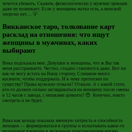
хочется убежать. Скажем, физиологически у мужчин эрекция
даже не возникает. Если у женщины матка есть, а женской
энергии нет… 💡
Викканское таро, толкование карт
расклад на отношения: что ищут
женщины в мужчинах, каких
выбирают
Вика подсказала мне. Девушки и женщины, что ж Вы так
меня расстраиваете. Честно, стыдно становится даже. Вот ни
как не могу встать на Вашу сторону. Слишком много
косячите, чтобы поддержать. И к чему претензии по
существу? Права мужские отжали? Отжали. А с какой стати,
кто-то должен сильно заглядываться на женщину после смены
в 12 часов с завода, с мешками цемента? 😯 Конечно, никто
смотреть и не будет.
Вика как колода показала змеиную хитрость и способность
женщин — формироваться в группы и испытывать какое-то
нездоровое влечение к мужчинам практикующим магию.