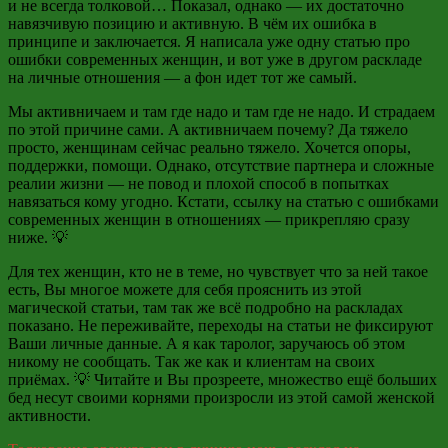
и не всегда толковой… Показал, однако — их достаточно
навязчивую позицию и активную. В чём их ошибка в
принципе и заключается. Я написала уже одну статью про
ошибки современных женщин, и вот уже в другом раскладе
на личные отношения — а фон идет тот же самый.
Мы активничаем и там где надо и там где не надо. И страдаем
по этой причине сами. А активничаем почему? Да тяжело
просто, женщинам сейчас реально тяжело. Хочется опоры,
поддержки, помощи. Однако, отсутствие партнера и сложные
реалии жизни — не повод и плохой способ в попытках
навязаться кому угодно. Кстати, ссылку на статью с ошибками
современных женщин в отношениях — прикрепляю сразу
ниже. 💡
Для тех женщин, кто не в теме, но чувствует что за ней такое
есть, Вы многое можете для себя прояснить из этой
магической статьи, там так же всё подробно на раскладах
показано. Не переживайте, переходы на статьи не фиксируют
Ваши личные данные. А я как таролог, заручаюсь об этом
никому не сообщать. Так же как и клиентам на своих
приёмах. 💡 Читайте и Вы прозреете, множество ещё больших
бед несут своими корнями произросли из этой самой женской
активности.