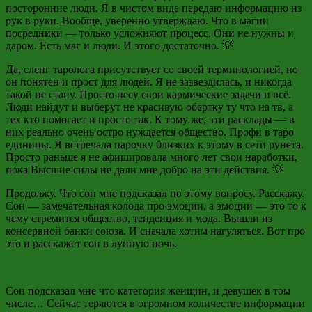
посторонние люди. Я в чистом виде передаю информацию из
рук в руки. Вообще, уверенно утверждаю. Что в магии
посредники — только усложняют процесс. Они не нужны и
даром. Есть маг и люди. И этого достаточно. 💡
Да, сленг таролога присутствует со своей терминологией, но
он понятен и прост для людей. Я не зазвездилась, и никогда
такой не стану. Просто несу свои кармические задачи и всё.
Люди найдут и выберут не красивую обертку ту что на тв, а
тех кто помогает и просто так. К тому же, эти расклады — в
них реально очень остро нуждается общество. Профи в таро
единицы. Я встречала парочку близких к этому в сети рунета.
Просто раньше я не афишировала много лет свои наработки,
пока Высшие силы не дали мне добро на эти действия. 💡
Продолжу. Что сон мне подсказал по этому вопросу. Расскажу.
Сон — замечательная колода про эмоции, а эмоции — это то к
чему стремится общество, тенденция и мода. Вышли из
консервной банки союза. И сначала хотим нагуляться. Вот про
это и расскажет сон в лунную ночь.
Сон подсказал мне что категория женщин, и девушек в том
числе… Сейчас теряются в огромном количестве информации