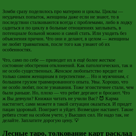
Зомби сразу поделилось про материю и циклы. Циклы —
неудачных попыток, женщины даже если не знают, то в
последствии сталкиваются всегда с проблемами, либо в лодку
садиться и по циклу в больные отношениях заплывать, в
потенциале больной можно и самой стать. Или уходить без
объяснения причин. Что они и делают, в целом — женщины
не любят травматиков, после того как узнают об их
особенностях.
Что, само по себе — приводит их в ещё более жесткое
состояние обострения отклонений. Как патологических, так и
не особо существенных. Женское любопытство вредит не
только самим женщинам в перспективе… Но и мужчинам, с
большим грузом травмированного опыта. Увы. Хорошо, что
не особо любят, после узнавания. Тоже эгоистичнее стали, чем
были раньше. Но, плохо — что ребят дергают и бросают. Что
ж Вы девчули? Книжки читать не учили Вас? 😈 Карма
настигнет, сами можете в такой ситуации оказаться. И придет
пацан здоровый. Поиграет и уйдет. Возмездие настанет. Такие
ребята стоят на особом учете, у Высших сил. Не надо так, не
делайте. Заплатите дорогую цену. 💡
Лесные таро, толкование карт расклад