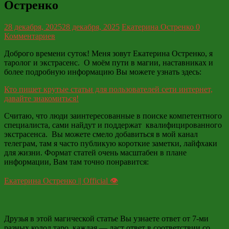
Остренко
28 декабря, 2025
28 декабря, 2025
Екатерина Остренко
0
Комментариев
Доброго времени суток! Меня зовут Екатерина Остренко, я
таролог и экстрасенс. О моём пути в магии, наставниках и
более подробную информацию Вы можете узнать здесь:
Кто пишет крутые статьи для пользователей сети интернет,
давайте знакомиться!
Считаю, что люди заинтересованные в поиске компетентного
специалиста, сами найдут и поддержат квалифицированного
экстрасенса. Вы можете смело добавиться в мой канал
телеграм, там я часто публикую короткие заметки, лайфхаки
для жизни. Формат статей очень масштабен в плане
информации, Вам там точно понравится:
Екатерина Остренко || Official 👁
Друзья в этой магической статье Вы узнаете ответ от 7-ми
разных колод таро, каждая — даст ответ в соответствии со