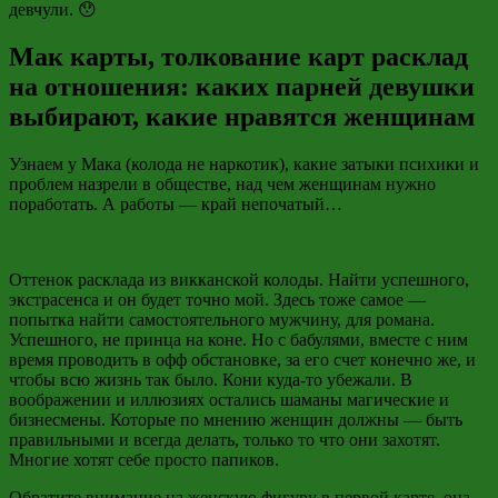
девчули. 😯
Мак карты, толкование карт расклад
на отношения: каких парней девушки
выбирают, какие нравятся женщинам
Узнаем у Мака (колода не наркотик), какие затыки психики и
проблем назрели в обществе, над чем женщинам нужно
поработать. А работы — край непочатый…
Оттенок расклада из викканской колоды. Найти успешного,
экстрасенса и он будет точно мой. Здесь тоже самое —
попытка найти самостоятельного мужчину, для романа.
Успешного, не принца на коне. Но с бабулями, вместе с ним
время проводить в офф обстановке, за его счет конечно же, и
чтобы всю жизнь так было. Кони куда-то убежали. В
воображении и иллюзиях остались шаманы магические и
бизнесмены. Которые по мнению женщин должны — быть
правильными и всегда делать, только то что они захотят.
Многие хотят себе просто папиков.
Обратите внимание на женскую фигуру в первой карте, она