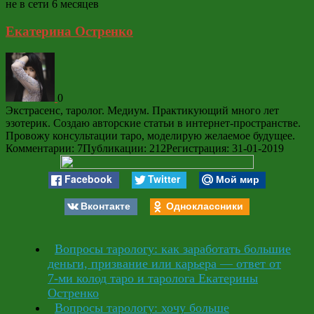
не в сети 6 месяцев
Екатерина Остренко
0
Экстрасенс, таролог. Медиум. Практикующий много лет
эзотерик. Создаю авторские статьи в интернет-пространстве.
Провожу консультации таро, моделирую желаемое будущее.
Комментарии: 7
Публикации: 212
Регистрация: 31-01-2019
Facebook
Twitter
Мой мир
Вконтакте
Одноклассники
Вопросы тарологу: как заработать большие
деньги, призвание или карьера — ответ от
7-ми колод таро и таролога Екатерины
Остренко
Вопросы тарологу: хочу больше