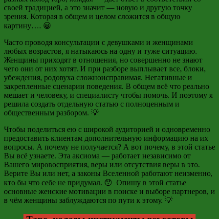
своей традицией, а это значит — новую и другую точку
зрения. Которая в общем и целом сложится в общую
картину…. 😀
Часто проводя консультации с девушками и женщинами
любых возрастов, я натыкаюсь на одну и туже ситуацию.
Женщины приходят в отношения, но совершенно не знают
чего они от них хотят. И при разборе выплывает все, блоки,
убеждения, родовуха сложноисправимая. Негативные и
закрепленные сценарии поведения. В общем всё что реально
мешает и человеку, и специалисту чтобы помочь. И поэтому я
решила создать отдельную статью с полноценным и
общественным разбором. 💡
Чтобы поделиться ею с широкой аудиторией и одновременно
предоставить клиентам дополнительную информацию на их
вопросы. А почему не получается? А вот почему, в этой статье
Вы всё узнаете. Эта аксиома — работает независимо от
Вашего мировосприятия, веры или отсутствия веры в это.
Верите Вы или нет, а законы Вселенной работают неизменно,
кто бы что себе не придумал. 😯 Опишу в этой статье
основные женские мотивации в поиске и выборе партнеров, и
в чём женщины заблуждаются по пути к этому. 💡