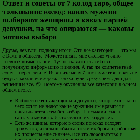
Ответ и советы от 7 колод таро, общее
толкование колод: каких мужчин
выбирают женщины а каких парней
девушки, на что опираются — каковы
мотивы выбора
Друзья, девчули, подвожу итоги. Эти все категории — это мы
с Вами в обществе. Можете писать мне сколько угодно
гневных комментарий. Лучше скажите спасибо за
полученную информацию и знания. А так же компетентный
совет в перспективе! Извините меня 7 инструментов, врать не
будут. Сказали все хором. Только руны сразу совет дали для
решения и всё. 😯 Поэтому обусловим все категории в одном
общем итоге.
В обществе есть женщины и девушки, которые не знают
чего хотят, не знают какие мужчины им нравятся и
навязываются всем без разбора. Письмами, смс, на
сайтах знакомств. И это сильно их разрушает.
Есть женщины, которые в своих поисках находят
травматов, и сильно обжигаются и их бросают, обостряя
их процессы ещё сильнее. Всё это любопытство и
навязывание, которое ну нужно и даром.