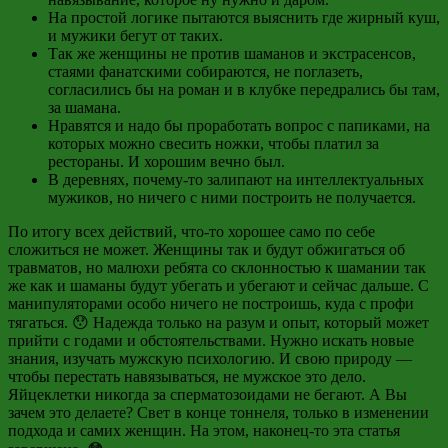
На простой логике пытаются выяснить где жирный куш,
и мужики бегут от таких.
Так же женщины не против шаманов и экстрасенсов,
стаями фанатскими собираются, не поглазеть,
согласились бы на роман и в клубке передрались бы там,
за шамана.
Нравятся и надо бы проработать вопрос с папиками, на
которых можно свесить ножки, чтобы платил за
рестораны. И хорошим вечно был.
В деревнях, почему-то залипают на интеллектуальных
мужиков, но ничего с ними построить не получается.
По итогу всех действий, что-то хорошее само по себе
сложиться не может. Женщины так и будут обжигаться об
травматов, но малюхи ребята со склонностью к шамании так
же как и шаманы будут убегать и убегают и сейчас дальше. С
манипуляторами особо ничего не построишь, куда с профи
тягаться. 😯 Надежда только на разум и опыт, который может
прийти с годами и обстоятельствами. Нужно искать новые
знания, изучать мужскую психологию. И свою природу —
чтобы перестать навязываться, не мужское это дело.
Яйцеклетки никогда за сперматозоидами не бегают. А Вы
зачем это делаете? Свет в конце тоннеля, только в изменении
подхода и самих женщин. На этом, наконец-то эта статья