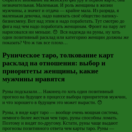
незначительная. Маленькая. И роль женщины в жизни
мужчины, а значит и отдача — крайне мала. Из разряда, я
маленькая девочка, надо навязать своё общество папику-
бизнесмену. Вот над этим и надо поработать. Тут смотрю до
фига над чем надо поработать женщинам. Фронт на пару лет
нарисовался ни меньше. 😯 Вся надежда на руны, ну хоть
один позитивный расклад или категорию женщин должны же
показать? Что ж так все плохо…
Руническое таро, толкование карт
расклад на отношения: выбор и
приоритеты женщины, какие
мужчины нравятся
Руны подсказали… Наконец-то хоть один позитивный
прогноз на будущее в процессе выбора приоритетов мужчин,
и что хорошего в будущем это может вырасти. 😯
Руны, в виде карт таро — вообще очень мощная система,
немного более жесткая чем таро, руны способны ломать.
Поэтому и видят по-другому. Кстати, руны чаще выдают
прогнозы позитивного ответа чем карты таро. Руны —