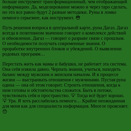
больше инструмент трансформационный, чем отображающий
информацию. Да, моделирование можно и через таро сделать,
но это все равно будут 2 разные методики. Руны в ломке
немного серьезнее, как инструмент. 😳
Путь решения вопроса в центральной карте, руна Дагаз. Дагаз
всегда в позитивном значении говорит о комплексе действий
и обновлении. Дагаз — говорит о разрыве связи с прошлым.
О необходимости получать современные знания. О
проработке внутренних блоков и убеждений. О выявлении
родовых программ…
Перестать жить как мамы и бабушки, не работает эта система.
Она себя изжила давно. Черпать знания, учиться, находить
баланс между мужским и женским началом. И в процессе
жизни — выстраивать отношения с мужчинами. Пустая руна
одина — она об этом говорит. Строить отношения, когда к
ним готовы и обстоятельства сложатся. Быть в потоке,
чувствовать себя и пространство. 💡 Тогда всё будет хорошо.
💡 Ура. Я хоть расслабилась немного… Крайне неожиданная
для меня как для специалиста информация. Многое проясняет.
😯