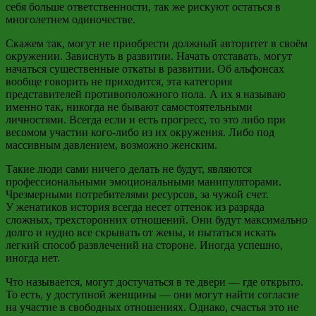
себя больше ответственности, так же рискуют остаться в
многолетнем одиночестве.
Скажем так, могут не приобрести должный авторитет в своём
окружении. Зависнуть в развитии. Начать отставать, могут
начаться существенные откаты в развитии. Об
альфонсах
вообще говорить не приходится, эта категория
представителей противоположного пола. А их я называю
именно так, никогда не бывают самостоятельными
личностями. Всегда если и есть прогресс, то это либо при
весомом участии кого-либо из их окружения. Либо под
массивным давлением, возможно женским.
Такие люди сами ничего делать не будут, являются
профессиональными эмоциональными манипуляторами.
Чрезмерными потребителями ресурсов, за чужой счет.
У женатиков история всегда несет оттенок из разряда
сложных, трехсторонних отношений. Они будут максимально
долго и нудно все скрывать от жены, и пытаться искать
легкий способ развлечений на стороне. Иногда успешно,
иногда нет.
Что называется, могут достучаться в те двери — где открыто.
То есть, у доступной женщины — они могут найти согласие
на участие в свободных отношениях. Однако, счастья это не