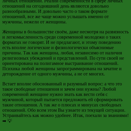
личных отношений. Реалии современности в сфере личных
отношений на сегодняшний день являются довольно
разнообразными. И довольно часто о таком формате
отношений, все же чаще можно услышать именно от
мужчины, нежели от женщины.
Женщины в большинстве своём, даже
несмотря на
развязность
и легкомысленность среди современной молодежи о таких
форматах не говорят. И не предлагают, и этому поведению
есть вполне логические и физиологически объяснимые
причины. Так как женщина, любая, независимо от наличия
религиозных убеждений и представлений. По сути своей не
ориентирована на полигамное выстраивание отношений.
Психика любой женщины запрограммирована на зачатие и
деторождение от одного мужчины, а не от многих.
Встает вполне обоснованный и разумный вопрос: а что это
такое свободные отношения и зачем они нужны? Любой
современной женщине нужно знать как вести себя с
мужчиной, который пытается предложить ей сформировать
такие отношения. А так же о плюсах и минусах свободных
отношений. Обо всем этом Вы узнаете из текущей ситуации.
Устраивайтесь как можно удобнее. Итак, поехали за знаниями!
➡ 💡