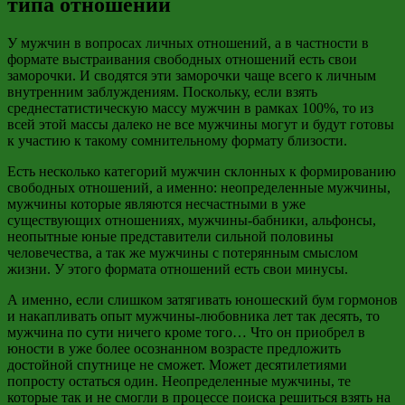
типа отношений
У мужчин в вопросах личных отношений, а в частности в
формате выстраивания свободных отношений есть свои
заморочки. И сводятся эти заморочки чаще всего к личным
внутренним заблуждениям. Поскольку, если взять
среднестатистическую массу мужчин в рамках 100%, то из
всей этой массы далеко не все мужчины могут и будут готовы
к участию к такому сомнительному формату близости.
Есть несколько категорий мужчин склонных к формированию
свободных
отношений, а
именно: неопределенные мужчины,
мужчины которые являются несчастными в уже
существующих отношениях,
мужчины-бабники
,
альфонсы
,
неопытные юные представители сильной половины
человечества, а так же мужчины с потерянным смыслом
жизни. У этого формата отношений есть свои минусы.
А именно, если слишком затягивать юношеский бум гормонов
и накапливать опыт
мужчины-любовника
лет
так десять
, то
мужчина по сути ничего кроме того… Что он приобрел в
юности в уже более осознанном возрасте предложить
достойной спутнице не сможет. Может десятилетиями
попросту остаться один. Неопределенные мужчины, те
которые так и не смогли в процессе поиска решиться взять на