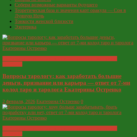
Собери возможные варианты будущего
Теоретическая база и значения карт оракула — Сон в
Лунную Ночь
Тонкости женской близости
Эзотерика
Глобальные ответы таролога и экстрасенса Екатерины
Остренко
Вопросы тарологу: как заработать большие
деньги, призвание или карьера — ответ от 7-ми
колод таро и таролога Екатерины Остренко
2 февраля, 2026
Екатерина Остренко
0
Глобальные ответы таролога и экстрасенса Екатерины
Остренко