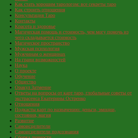
Как стать хорошим тарологом: все секреты таро
Как строить отношения
Консультация Таро
Контакты
Красота и здоровье
Магическая помощь и стоимость, чем могу помочь из
чего складывается стоимость
Магическое пространство
Мужская психология
Мужчинам о женщинах
На грани возможностей
Наука
О проекте
Обучение
Общество
Оракул Затмение
Ответы на вопросы от карт таро, глобальные советы от
экстрасенса Екатерины Остренко
Отношения
Подкасты карт по назначению: деньги, эмоции,
состояния, магия
Развитие
Самоисцелители
Самоисцелители подсознания
Сборка личности