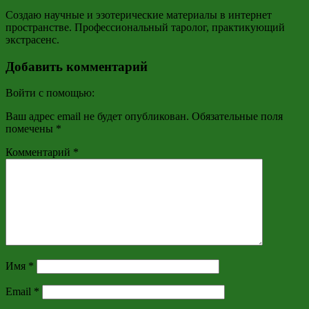
Создаю научные и эзотерические материалы в интернет
пространстве. Профессиональный таролог, практикующий
экстрасенс.
Добавить комментарий
Войти с помощью:
Ваш адрес email не будет опубликован.
Обязательные поля
помечены
*
Комментарий
*
Имя
*
Email
*