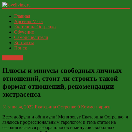
loveliving.ru
Главная
Арсенал Мага
Екатерина Остренко
Современный
Обучение
женский
Самоисцелители
И
Контакты
ФСЁ
Поиск
Общество
Плюсы и минусы свободных личных
отношений, стоит ли строить такой
формат отношений, рекомендации
экстрасенса
31 января, 2022
Екатерина Остренко
0 Комментариев
Всем
добрули
и
обнимули
! Меня зовут Екатерина
Остренко
, я
являюсь профессиональным
тарологом
и тема статьи на
сегодня касается разбора плюсов и минусов свободных