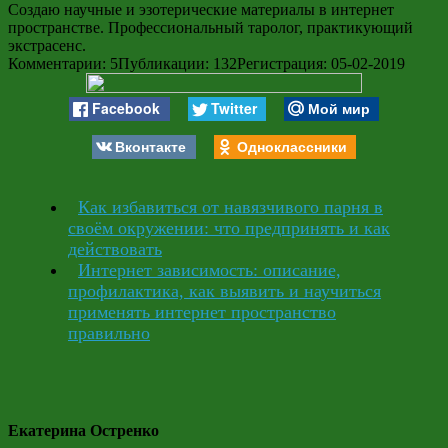
Создаю научные и эзотерические материалы в интернет
пространстве. Профессиональный таролог, практикующий
экстрасенс.
Комментарии: 5
Публикации: 132
Регистрация: 05-02-2019
Facebook
Twitter
Мой мир
Вконтакте
Одноклассники
Как избавиться от навязчивого парня в
своём окружении: что предпринять и как
действовать
Интернет зависимость: описание,
профилактика, как выявить и научиться
применять интернет пространство
правильно
Екатерина Остренко