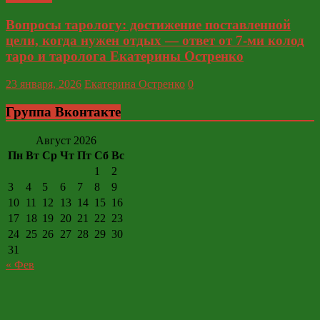
Вопросы тарологу: достижение поставленной
цели, когда нужен отдых — ответ от 7-ми колод
таро и таролога Екатерины Остренко
23 января, 2026
Екатерина Остренко
0
Группа Вконтакте
Август 2026
Пн
Вт
Ср
Чт
Пт
Сб
Вс
1
2
3
4
5
6
7
8
9
10
11
12
13
14
15
16
17
18
19
20
21
22
23
24
25
26
27
28
29
30
31
« Фев