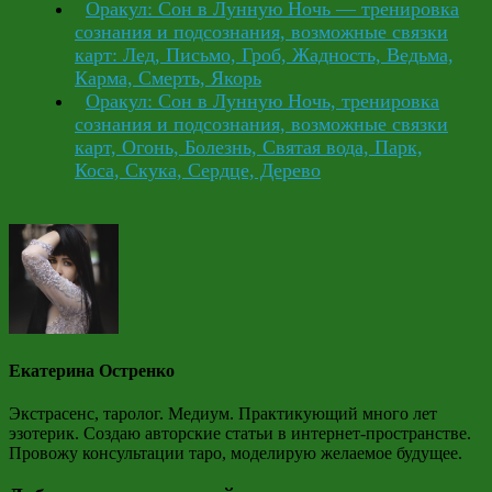
Оракул: Сон в Лунную Ночь — тренировка
сознания и подсознания, возможные связки
карт: Лед, Письмо, Гроб, Жадность, Ведьма,
Карма, Смерть, Якорь
Оракул: Сон в Лунную Ночь, тренировка
сознания и подсознания, возможные связки
карт, Огонь, Болезнь, Святая вода, Парк,
Коса, Скука, Сердце, Дерево
Екатерина Остренко
Экстрасенс, таролог. Медиум. Практикующий много лет
эзотерик. Создаю авторские статьи в интернет-пространстве.
Провожу консультации таро, моделирую желаемое будущее.