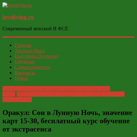
loveliving.ru
Современный женский И ФСЁ
Главная
Арсенал Мага
Екатерина Остренко
Обучение
Самоисцелители
Контакты
Поиск
Бесплатный курс-обучение: оракул "Сон в Лунную
Ночь"
Теоретическая база и значения карт оракула - Сон в
Лунную Ночь
Оракул: Сон в Лунную Ночь, значение
карт 15-30, бесплатный курс обучение
от экстрасенса