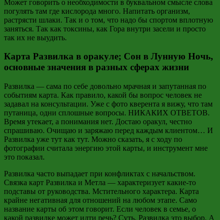
Может говорить о необходимости в буквальном смысле слова
погулять там где кислорода много. Напитать организм,
растрясти шлаки. Так и о том, что надо бы спортом вплотную
заняться. Так как токсины, как Гора внутри засели и просто
так их не выудить.
Карта Развилка в оракуле; Сон в Лунную Ночь,
основные значения в разных сферах жизни
Развилка — сама по себе довольно мрачная и запутанная по
событиям карта. Как правило, какой бы вопрос человек не
задавал на консультации. Уже с фото кверента я вижу, что там
путаница, одни сплошные вопросы. НИКАКИХ ОТВЕТОВ.
Время утекает, а понимания нет. Достаю оракул, честно
спрашиваю. Очищаю и заряжаю перед каждым клиентом… И
Развилка уже тут как тут. Можно сказать, я с ходу по
фотографии считала энергию этой карты, и инструмент мне
это показал.
Развилка часто выпадает при конфликтах с начальством.
Связка карт Развилка и Метла — характеризует какие-то
подставы от руководства. Мстительного характера. Карта
крайне негативная для отношений на любом этапе. Само
название карты об этом говорит. Если человек в семье, о
какой развилке может идти речь? Суть. Развилка это выбор. А