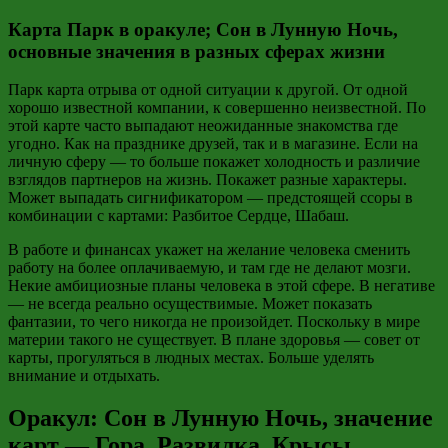
Карта Парк в оракуле; Сон в Лунную Ночь,
основные значения в разных сферах жизни
Парк карта отрыва от одной ситуации к другой. От одной
хорошо известной компании, к совершенно неизвестной. По
этой карте часто выпадают неожиданные знакомства где
угодно. Как на празднике друзей, так и в магазине. Если на
личную сферу — то больше покажет холодность и различие
взглядов партнеров на жизнь. Покажет разные характеры.
Может выпадать сигнификатором — предстоящей ссоры в
комбинации с картами: Разбитое Сердце, Шабаш.
В работе и финансах укажет на желание человека сменить
работу на более оплачиваемую, и там где не делают мозги.
Некие амбициозные планы человека в этой сфере. В негативе
— не всегда реально осуществимые. Может показать
фантазии, то чего никогда не произойдет. Поскольку в мире
материи такого не существует. В плане здоровья — совет от
карты, прогуляться в людных местах. Больше уделять
внимание и отдыхать.
Оракул: Сон в Лунную Ночь, значение
карт — Гора, Развилка, Крысы,