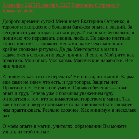
5 декабря, 2025
15 декабря, 2025
Екатерина Остренко
0
Комментариев
Доброго времени суток! Меня зовут Екатерина Остренко, я
таролог и экстрасенс с большим багажом опыта и знаний. За
сегодня это уже вторая статья к ряду. И на опыте буквально, я
понимаю что передавать знания, любые. Не важно платные
курсы или нет — сложнее местами, даже чем выполнять
крайне сложные ритуалы. Да-да. Менторство в магии —
задача очень сложная по ряду причин. Я есть я. Мой ритм как
практика. Мой опыт. Моя карма. Магические наработки. Все
чин чином.
А новичку как это все передать? Ни опыта, ни знаний. Карма
ещё сами не знаем что есть, и где топоры. Защиты нет.
Практики нет. Ничего не умеем. Однако обучение — тоже
опыт и труд. Теперь уже с большим уважением буду
относиться к тем, кто занимается менторством в магии. Так
как на своей шкуре понимаю что наставником быть сложнее
чем практиковать. Реально сложнее. Как минимум в несколько
раз.
О моём опыте в магии, учителях, образовании Вы можете
узнать из этой статьи: