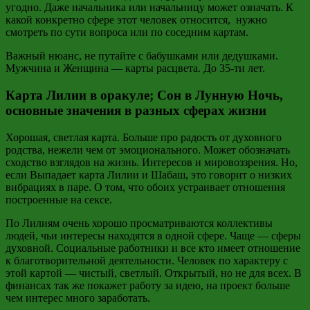
угодно. Даже начальника или начальницу может означать. К
какой конкретно сфере этот человек относится, нужно
смотреть по сути вопроса или по соседним картам.
Важный нюанс, не путайте с бабушками или дедушками.
Мужчина и Женщина — карты расцвета. До 35-ти лет.
Карта Лилии в оракуле; Сон в Лунную Ночь,
основные значения в разных сферах жизни
Хорошая, светлая карта. Больше про радость от духовного
родства, нежели чем от эмоционального. Может обозначать
сходство взглядов на жизнь. Интересов и мировоззрения. Но,
если Выпадает карта Лилии и Шабаш, это говорит о низких
вибрациях в паре. О том, что обоих устраивает отношения
построенные на сексе.
По Лилиям очень хорошо просматриваются коллективы
людей, чьи интересы находятся в одной сфере. Чаще — сферы
духовной. Социальные работники и все кто имеет отношение
к благотворительной деятельности. Человек по характеру с
этой картой — чистый, светлый. Открытый, но не для всех. В
финансах так же покажет работу за идею, на проект больше
чем интерес много заработать.