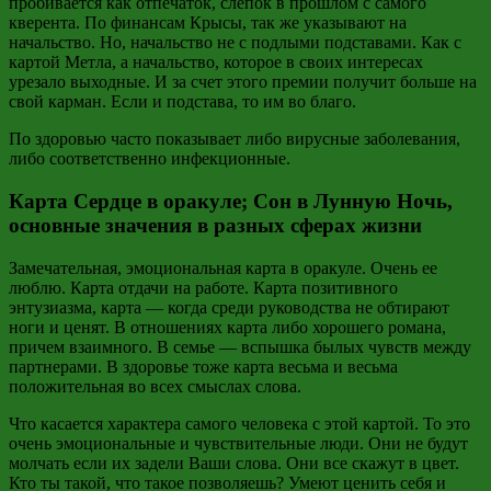
пробивается как отпечаток, слепок в прошлом с самого
кверента. По финансам Крысы, так же указывают на
начальство. Но, начальство не с подлыми подставами. Как с
картой Метла, а начальство, которое в своих интересах
урезало выходные. И за счет этого премии получит больше на
свой карман. Если и подстава, то им во благо.
По здоровью часто показывает либо вирусные заболевания,
либо соответственно инфекционные.
Карта Сердце в оракуле; Сон в Лунную Ночь,
основные значения в разных сферах жизни
Замечательная, эмоциональная карта в оракуле. Очень ее
люблю. Карта отдачи на работе. Карта позитивного
энтузиазма, карта — когда среди руководства не обтирают
ноги и ценят. В отношениях карта либо хорошего романа,
причем взаимного. В семье — вспышка былых чувств между
партнерами. В здоровье тоже карта весьма и весьма
положительная во всех смыслах слова.
Что касается характера самого человека с этой картой. То это
очень эмоциональные и чувствительные люди. Они не будут
молчать если их задели Ваши слова. Они все скажут в цвет.
Кто ты такой, что такое позволяешь? Умеют ценить себя и