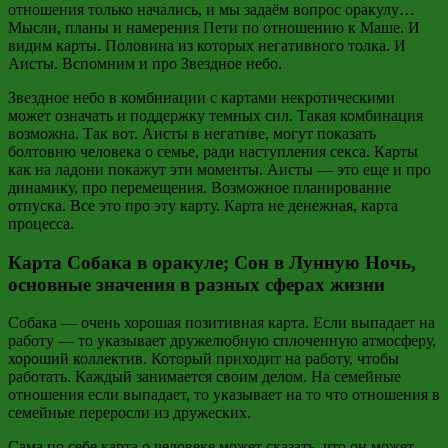
отношения только начались, и мы задаём вопрос оракулу…
Мысли, планы и намерения Пети по отношению к Маше. И
видим карты. Половина из которых негативного толка. И
Аисты. Вспомним и про Звездное небо.
Звездное небо в комбинации с картами некротическими
может означать и поддержку темных сил. Такая комбинация
возможна. Так вот. Аисты в негативе, могут показать
болтовню человека о семье, ради наступления секса. Карты
как на ладони покажут эти моменты. Аисты — это еще и про
динамику, про перемещения. Возможное планирование
отпуска. Все это про эту карту. Карта не денежная, карта
процесса.
Карта Собака в оракуле; Сон в Лунную Ночь,
основные значения в разных сферах жизни
Собака — очень хорошая позитивная карта. Если выпадает на
работу — то указывает дружелюбную сплоченную атмосферу,
хороший коллектив. Который приходит на работу, чтобы
работать. Каждый занимается своим делом. На семейные
отношения если выпадает, то указывает на то что отношения в
семейные переросли из дружеских.
Сама по себе карта о человеке может сказать, что он может