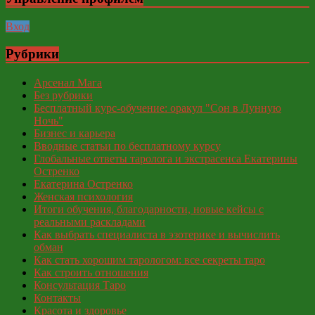
Вход
Рубрики
Арсенал Мага
Без рубрики
Бесплатный курс-обучение: оракул "Сон в Лунную
Ночь"
Бизнес и карьера
Вводные статьи по бесплатному курсу
Глобальные ответы таролога и экстрасенса Екатерины
Остренко
Екатерина Остренко
Женская психология
Итоги обучения, благодарности, новые кейсы с
реальными раскладами
Как выбрать специалиста в эзотерике и вычислить
обман
Как стать хорошим тарологом: все секреты таро
Как строить отношения
Консультация Таро
Контакты
Красота и здоровье