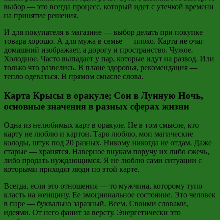
выбор — это всегда процесс, который идет с утечкой времени
на принятие решения.
И для покупателя в магазине — выбор делать при покупке
товара хорошо. А для мужа в семье — плохо. Карта не очаг
домашний изображает, а дорогу и пространство. Чужое.
Холодное. Часто выпадает у пар, которые идут на развод. Или
только что развелись. В плане здоровья, рекомендация —
тепло одеваться. В прямом смысле слова.
Карта Крысы в оракуле; Сон в Лунную Ночь,
основные значения в разных сферах жизни
Одна из нелюбимых карт в оракуле. Не в том смысле, кто
карту не люблю и картон. Таро люблю, мои магические
колоды, штук под 20 разных. Никому никогда не отдам. Даже
старые — хранятся. Наверное внукам поручу их либо сжечь,
либо продать нуждающимся. Я не люблю сами ситуации с
которыми приходят люди по этой карте.
Всегда, если это отношения — то мужчина, которому тупо
класть на женщину. Ее эмоциональное состояние. Это человек
в паре — буквально заразный. Всем. Своими словами,
идеями. От него фанит за версту. Энергетически это