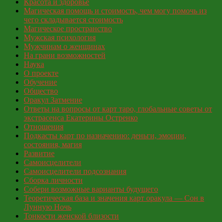
Красота и здоровье
Магическая помощь и стоимость, чем могу помочь из
чего складывается стоимость
Магическое пространство
Мужская психология
Мужчинам о женщинах
На грани возможностей
Наука
О проекте
Обучение
Общество
Оракул Затмение
Ответы на вопросы от карт таро, глобальные советы от
экстрасенса Екатерины Остренко
Отношения
Подкасты карт по назначению: деньги, эмоции,
состояния, магия
Развитие
Самоисцелители
Самоисцелители подсознания
Сборка личности
Собери возможные варианты будущего
Теоретическая база и значения карт оракула — Сон в
Лунную Ночь
Тонкости женской близости