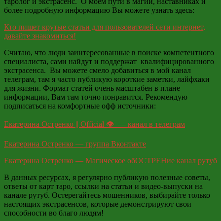
таролог и экстрасенс. О моём пути в магии, наставниках и
более подробную информацию Вы можете узнать здесь:
Кто пишет крутые статьи для пользователей сети интернет,
давайте знакомиться!
Считаю, что люди заинтересованные в поиске компетентного
специалиста, сами найдут и поддержат квалифицированного
экстрасенса. Вы можете смело добавиться в мой канал
телеграм, там я часто публикую короткие заметки, лайфхаки
для жизни. Формат статей очень масштабен в плане
информации, Вам там точно понравится. Рекомендую
подписаться на комфортные офф источники:
Екатерина Остренко || Official 👁 — канал в телеграм
Екатерина Остренко — группа Вконтакте
Екатерина Остренко — Магическое обОСТРЕНие канал рутуб
В данных ресурсах, я регулярно публикую полезные советы,
ответы от карт таро, ссылки на статьи и видео-выпуски на
канале рутуб. Остерегайтесь мошенников, выбирайте только
настоящих экстрасенсов, которые демонстрируют свои
способности во благо людям!