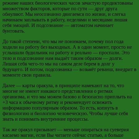
режиме наших биологических часов зачастую продиктованы
множеством факторов, которые по сути — друг друга
обнуляют. Мы неосознанно двигаемся по жизни, и слегка
начинаем заплывать в работу, неделями и месяцами лишая
себя эмоций. И подсознание — автоматом начинает
бунтовать.
До такой степени, что мы не понимаем, почему пол года
ходили на работу без выходных. А в один момент, просто не
услышали будильник на работу и реально — проспали. Это
тело и подсознание нам выдаёт таким образом — долги.
Лишая себя чего-то мы на самом деле берем в долг у
будущего. И потом, подсознанка — возьмёт реванш, внедрит в
моменте свои правила.
Далее — карты оракула, в принципе намекают на то, что
многие не имеют никакого представления о ритмах
организма, и что мы можем базово и безопасно приплыть на
+3 часа к обычному ритму и рекомендует освежить
информацию популярным образом. То есть, копнуть в
физиологию и биологию человеческую. Чтобы лучше себя
знать и понимать внутренние процессы.
Так же оракул призывает — меньше опираться на суеверия
касаемо магии, если Вы читаете сейчас статью, а больше