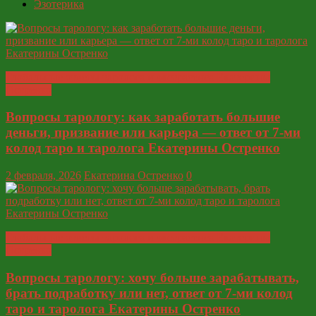
Эзотерика
Глобальные ответы таролога и экстрасенса Екатерины
Остренко
Вопросы тарологу: как заработать большие
деньги, призвание или карьера — ответ от 7-ми
колод таро и таролога Екатерины Остренко
2 февраля, 2026
Екатерина Остренко
0
Глобальные ответы таролога и экстрасенса Екатерины
Остренко
Вопросы тарологу: хочу больше зарабатывать,
брать подработку или нет, ответ от 7-ми колод
таро и таролога Екатерины Остренко