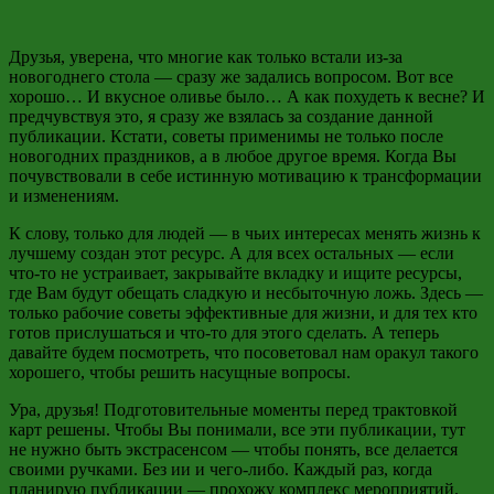
Друзья, уверена, что многие как только встали из-за
новогоднего стола — сразу же задались вопросом. Вот все
хорошо… И вкусное оливье было… А как похудеть к весне? И
предчувствуя это, я сразу же взялась за создание данной
публикации. Кстати, советы применимы не только после
новогодних праздников, а в любое другое время. Когда Вы
почувствовали в себе истинную мотивацию к трансформации
и изменениям.
К слову, только для людей — в чьих интересах менять жизнь к
лучшему создан этот ресурс. А для всех остальных — если
что-то не устраивает, закрывайте вкладку и ищите ресурсы,
где Вам будут обещать сладкую и несбыточную ложь. Здесь —
только рабочие советы эффективные для жизни, и для тех кто
готов прислушаться и что-то для этого сделать. А теперь
давайте будем посмотреть, что посоветовал нам оракул такого
хорошего, чтобы решить насущные вопросы.
Ура, друзья! Подготовительные моменты перед трактовкой
карт решены. Чтобы Вы понимали, все эти публикации, тут
не нужно быть экстрасенсом — чтобы понять, все делается
своими ручками. Без ии и чего-либо. Каждый раз, когда
планирую публикации — прохожу комплекс мероприятий.