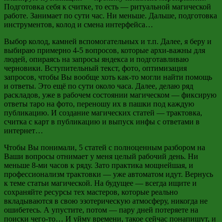
Подготовка себя к считке, то есть — ритуальной магической
работе. Занимает по сути час. Ни меньше. Дальше, подготовка
инструментов, колод и смена интерфейса…
Выбор колод, камней вспомогательных и т.п. Далее, я беру и
выбираю примерно 4-5 вопросов, которые архи-важны для
людей, опираясь на запросы яндекса и подготавливаю
черновики. Вступительный текст, фото, оптимизация
запросов, чтобы Вы вообще хоть как-то могли найти помощь
и ответы. Это ещё по сути около часа. Далее, делаю ряд
раскладов, уже в рабочем состоянии магическом — фиксирую
ответы таро на фото, переношу их в пашки под каждую
публикацию. И создание магических статей — трактовка,
считка с карт в публикацию и выпуск инфы с ответами в
интернет…
Чтобы Вы понимали, 5 статей с полноценным разбором на
Ваши вопросы отнимает у меня целый рабочий день. Ни
меньше 8-ми часов к ряду. Зато практика мощнейшая, и
профессионализм трактовки — уже автоматом идут. Вернусь
к теме статьи магической. На будущее — всегда ищите и
сохраняйте ресурсы тех мастеров, которые реально
вкладываются в свою эзотерическую атмосферу, никогда не
ошибетесь. А упустите, потом — пару дней потеряете на
поиски чего-то… И уйму времени, такое сейчас понапишут, и