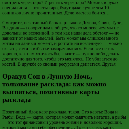
смотреть через таро? И решать через таро? Можно, в руках
специалиста — ответы таро, будут даже лучше чем 10
сонников лично прочитанных. Дело мастера боится…
Смотрите, негативный блок карт таков: Дьявол, Совы, Тучи,
Всадник — говорят нам в общем, что то многое чем мы не
довольны во вселенной, в том как наши дела обстоят — не
зависит от наших мыслей. Быть может мы слишком много
хотим на данный момент, и роптать на вселенную — можно
сказать, сами в избытке заморачиваемся. Если все не так
хорошо, как нам хотелось бы, значит — нужно либо делать
достаточно для того, чтобы это менялось. Не убиваться до
костей. В дружбе со своими ресурсами двигаться. Друзья.
Оракул Сон в Лунную Ночь,
толкование расклада: как можно
выспаться, позитивные карты
расклада
Позитивный блок карт расклада, таков. Это карты: Вода и
Рыбы. Вода — карта, которая может смягчить негатив, а рыбы
— это тот финансовый уровень жизни и довольно хороший,
который мы сами себе обеспечили… То есть здесь карты