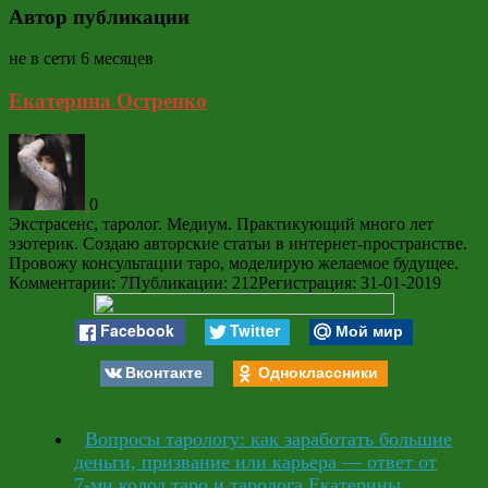
Автор публикации
не в сети 6 месяцев
Екатерина Остренко
0
Экстрасенс, таролог. Медиум. Практикующий много лет
эзотерик. Создаю авторские статьи в интернет-пространстве.
Провожу консультации таро, моделирую желаемое будущее.
Комментарии: 7
Публикации: 212
Регистрация: 31-01-2019
Facebook
Twitter
Мой мир
Вконтакте
Одноклассники
Вопросы тарологу: как заработать большие
деньги, призвание или карьера — ответ от
7-ми колод таро и таролога Екатерины