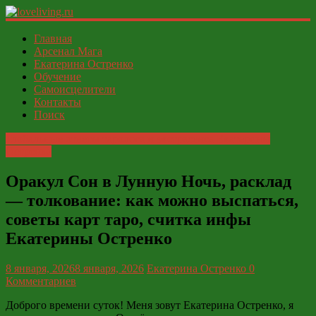
loveliving.ru
Главная
Арсенал Мага
Екатерина Остренко
Современный
Обучение
женский
Самоисцелители
И
Контакты
ФСЁ
Поиск
Глобальные ответы таролога и экстрасенса Екатерины
Остренко
Оракул Сон в Лунную Ночь, расклад
— толкование: как можно выспаться,
советы карт таро, считка инфы
Екатерины Остренко
8 января, 2026
8 января, 2026
Екатерина Остренко
0
Комментариев
Доброго времени суток! Меня зовут Екатерина Остренко, я