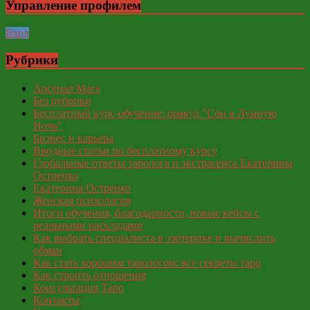
Управление профилем
Вход
Рубрики
Арсенал Мага
Без рубрики
Бесплатный курс-обучение: оракул "Сон в Лунную
Ночь"
Бизнес и карьера
Вводные статьи по бесплатному курсу
Глобальные ответы таролога и экстрасенса Екатерины
Остренко
Екатерина Остренко
Женская психология
Итоги обучения, благодарности, новые кейсы с
реальными раскладами
Как выбрать специалиста в эзотерике и вычислить
обман
Как стать хорошим тарологом: все секреты таро
Как строить отношения
Консультация Таро
Контакты