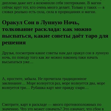
диплома даже нет а возомнили себя эзотериками. В магии
сейчас крут тот, кто очень много делает. Только у таких — в
словах реально есть сила, сила в прорицаниях и магии.
Оракул Сон в Лунную Ночь,
толкование расклада: как можно
выспаться, какие советы даёт таро для
решения
Друзья, посмотрим какие советы нам дал оракул сон в лунную
ночь, по поводу того как же можно наконец-таки начать
высыпаться уже…
А, простите, забыла. Не прочитала традиционное
заклинание… Море волнуется раз, море волнуется два, море
волнуется три… Рубашка карт мне правду озари…
Смотрите, карт в раскладе — много противоположных по
значению. Что это может означать? Это означает, что сбои в