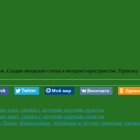
ик. Создаю авторские статьи в интернет-пространстве. Провожу
ook
Twitter
Мой мир
Вконтакте
Однок
ие карт, связка с другими картами оракула
ие карт, связка с другими картами оракула
а Древо, финансовые, духовные и другие значения, связк