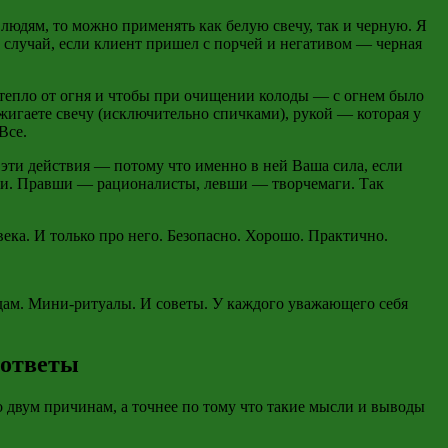
 людям, то можно применять как белую свечу, так и черную. Я
а случай, если клиент пришел с порчей и негативом — черная
и тепло от огня и чтобы при очищении колоды — с огнем было
жигаете свечу (исключительно спичками), рукой — которая у
Все.
 эти действия — потому что именно в ней Ваша сила, если
ии. Правши — рационалисты, левши — творчемаги. Так
ека. И только про него. Безопасно. Хорошо. Практично.
адам. Мини-ритуалы. И советы. У каждого уважающего себя
 ответы
о двум причинам, а точнее по тому что такие мысли и выводы