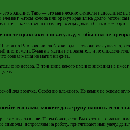
— это хранение. Таро — это магические символы нанесенные на
 элемент. Чтобы колода или оракул хранились долго. Чтобы сам
омните — качественный сканер всегда должен быть в комфорте.
ду после практики в шкатулку, чтобы она не прев
Я реально Вам говорю, любая колода — это живое существо, кто 
ый инструмент. Бумага в магии не показатель и не определител
что боевая магия не магия ни фига.
тельно из дерева. В принципе какого именно значения не имеет. 
тулке.
емой для воздуха. Особенно влажного. Из камня не рекомендую.
шейте его сами, можете даже руну нашить если зна
ые я описала выше. И тем более, если Вы склонны к магии, имее
 символы, непрогляды на работу, притягивают ими удачу, деньг