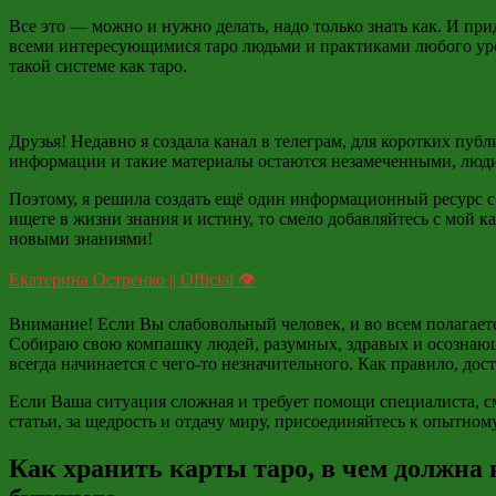
Все это — можно и нужно делать, надо только знать как. И пр
всеми интересующимися таро людьми и практиками любого уро
такой системе как таро.
Друзья! Недавно я создала канал в телеграм, для коротких пу
информации и такие материалы остаются незамеченными, люди,
Поэтому, я решила создать ещё один информационный ресурс 
ищете в жизни знания и истину, то смело добавляйтесь с мой ка
новыми знаниями!
Екатерина Остренко || Official 👁
Внимание! Если Вы слабовольный человек, и во всем полагаете
Собираю свою компашку людей, разумных, здравых и осознающ
всегда начинается с чего-то незначительного. Как правило, до
Если Ваша ситуация сложная и требует помощи специалиста, см
статьи, за щедрость и отдачу миру, присоединяйтесь к опытному
Как хранить карты таро, в чем должна 