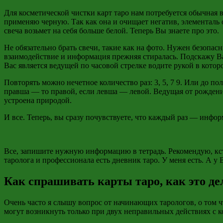
Для косметической чистки карт таро нам потребуется обычная 
применяю черную. Так как она и очищает негатив, элементаль о
свеча возьмет на себя больше белой. Теперь Вы знаете про это.
Не обязательно брать свечи, такие как на фото. Нужен безопа
взаимодействие и информация прежняя стиралась. Подскажу Ва
Вас является ведущей по часовой стрелке водите рукой в кото
Повторять можно нечетное количество раз: 3, 5, 7 9. Или до 
правша — то правой, если левша — левой. Ведущая от рожден
устроена природой.
И все. Теперь, вы сразу почувствуете, что каждый раз — инфо
Все, запишите нужную информацию в тетрадь. Рекомендую, кста
таролога и профессионала есть дневник таро. У меня есть. А у 
Как спрашивать карты таро, как это д
Очень часто я слышу вопрос от начинающих тарологов, о том ч
могут возникнуть только при двух неправильных действиях с к