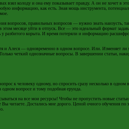
вах взял колоду и она ему показывает правду. А он не хочет в э
юбую информацию, как есть. Зная мощь инструмента, потенциал 
амое.
ния вопросов, правильных вопросов — нужно знать наизусть, так
в этом месяце уйти в отпуск. Все — это идеальный формат зад
ть у разбитого корыта. И время потеряли и информацию расшифро
тя и Алеся — одновременно в одном вопросе. Или. Изменяет ли м
ся. Только четкий однозначные вопросы. В завершении статьи, н
опрос к человеку одному, но спросить сразу несколько в одном 
 одном вопросе и тому подобная ерунда.
ываться на все мои ресурсы! Чтобы не пропустить новые статьи.
е Вы читаете. Достались мне дорого. Ценой очного обучения по 
о.