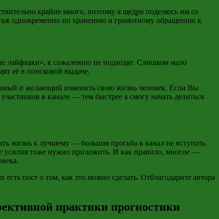
ствительно крайне много, поэтому я щедро поделюсь им со
ктаж одновременно по хранению и грамотному обращению к
ьшие лайфхаки», к сожалению не подходят. Слишком мало
дят её в поисковой выдаче.
ивный и желающий изменить свою жизнь человек. Если Вы
е участников в канале — тем быстрее я смогу начать делиться
ить жизнь к лучшему — большая просьба в канал не вступать.
е усилия тоже нужно приложить. И как правило, многое —
овека.
есть пост о том, как это можно сделать. Отблагодарите автора
эффективной практики прогностики