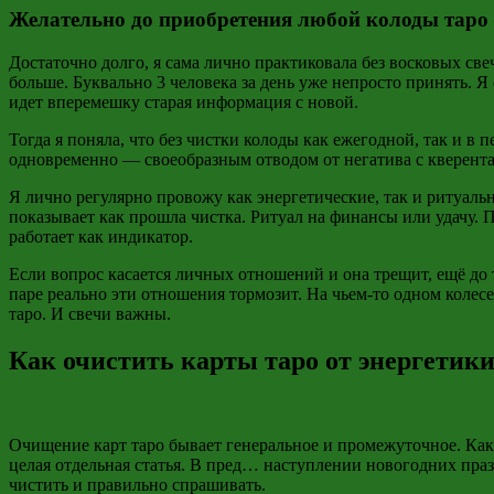
Желательно до приобретения любой колоды таро 
Достаточно долго, я сама лично практиковала без восковых све
больше. Буквально 3 человека за день уже непросто принять. 
идет вперемешку старая информация с новой.
Тогда я поняла, что без чистки колоды как ежегодной, так и в
одновременно — своеобразным отводом от негатива с кверент
Я лично регулярно провожу как энергетические, так и ритуаль
показывает как прошла чистка. Ритуал на финансы или удачу. П
работает как индикатор.
Если вопрос касается личных отношений и она трещит, ещё до т
паре реально эти отношения тормозит. На чьем-то одном колесе
таро. И свечи важны.
Как очистить карты таро от энергетики
Очищение карт таро бывает генеральное и промежуточное. Как
целая отдельная статья. В пред… наступлении новогодних праз
чистить и правильно спрашивать.