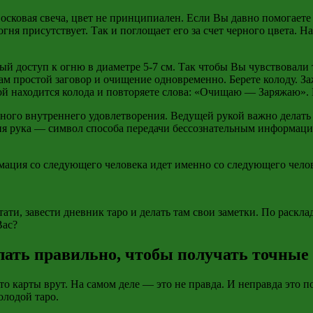
восковая свеча, цвет не принципиален. Если Вы давно помогаете
гня присутствует. Так и поглощает его за счет черного цвета. Н
сный доступ к огню в диаметре 5-7 см. Так чтобы Вы чувствовал
м простой заговор и очищение одновременно. Берете колоду. За
рой находится колода и повторяете слова: «Очищаю — Заряжаю». 
полного внутреннего удовлетворения. Ведущей рукой важно делать
ия рука — символ способа передачи бессознательным информац
рмация со следующего человека идет именно со следующего челов
ти, завести дневник таро и делать там свои заметки. По раскл
Вас?
елать правильно, чтобы получать точные
то карты врут. На самом деле — это не правда. И неправда это п
олодой таро.