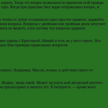
то верить. Тогда это вопрос возможности принятия этой правды
таро. Когда при практике был задан неправильно вопрос, в
 чтобы от зубов отскакивало одно простое правило: задавайте
авания вопроса. Вопросы с двойным или тройным дном запутают
вать не можете, а все потому что вопросы задавали
не парень с Кристиной, Машей и есть ли у него герпес. Вот
акидаю Вам примеры правильных вопросов.
вопросе. Например. Мысли, планы, и действия такого-то
 Яндекс, зверь такой. Может засунуть мой авторский контент.
экстрасенсорике и многих лет. В интернете — кроме моих