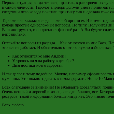
Первая ситуация, когда человек, практик, в расстроенных чувст
и самой личности. Таролог априори должен уметь принимать л
следствии чего колода показала практику фак и сделала тоже с
Таро живое, каждая колода — живой организм. И в теме задава
колоде простые односложные вопросы. По типу. Получится ли 
Ваш инструмент, и он достанет фак ещё раз. А Вы будете сиде
неправильно.
Отсекайте вопросы из разряда… Как относятся ко мне Вася, Пе
это все не работает. И обязательно от этого нужно избавлять
Как относится ко мне Андрей?
Устроюсь ли я на работу в декабре?
Диагностика моего здоровья.
И так далее и тому подобное. Можно, например сформировать в
мужчины. Это можно задавать в таком формате. Но не 10 Маш в
Всех благодарю за внимание! Не забывайте добавляться, подпис
Очень ценный и дорогой в конец очереди. Знания, все. Которы
ресурсов, такой информации больше нигде нет. Это я знаю точн
Всех люблю.