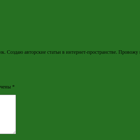
ик. Создаю авторские статьи в интернет-пространстве. Провожу
ечены
*