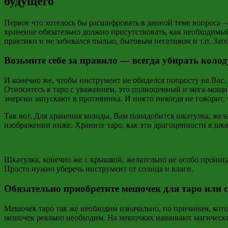
будущего
Первое что хотелось бы расшифровать в данной теме вопроса 
хранение обязательно должно присутствовать, как необходимый
практики и не забивался пылью, бытовым негативом и т.п. Зап
Возьмите себе за правило — всегда убирать коло
И конечно же, чтобы инструмент не обиделся попросту на Вас. 
Относитесь к таро с уважением, это полноценный и мега-мощн
энергии запускают в противника. И никто никогда не говорит, 
Так вот. Для хранения колоды, Вам понадобится шкатулка, жела
изображении ниже. Храните таро, как эти драгоценности в шка
Шкатулка, конечно же с крышкой, желательно не особо проница
Просто нужно уберечь инструмент от солнца и влаги.
Обязательно приобретите мешочек для таро или с
Мешочек таро так же необходим изначально, по причинам, котор
мешочек реально необходим. На мешочках нашивают магические