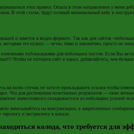
идерживаться этих правил. Опыта в этом направлении у меня дей
вня. В этой статье, будут полный минимальный кейс и инстру
бликаций и заметок в видео-формате. Так как для сайтов «небол
 которым это нужно — четко, ёмко и лаконично, просто не нахо
с полезными публикациями для небольших постов. Если Вы акт
нал!!! Чтобы не потерять сайт и канал, добавляйтесь, чем больш
сь на волю случая, не хотите прикладывать усилия чтобы измен
их. Что для достижения позитивных результатов — свои личны
стижение значительного складывается и из небольших усилий чел
ело записывайтесь на консультацию, в закрепленных сообщениях 
 тарологу и экстрасенсу в канале.
находиться колода, что требуется для 