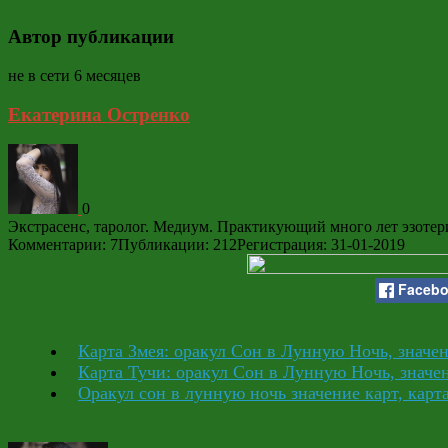
Автор публикации
не в сети 6 месяцев
Екатерина Остренко
0
Экстрасенс, таролог. Медиум. Практикующий много лет эзотер
Комментарии: 7
Публикации: 212
Регистрация: 31-01-2019
Faceb
Карта Змея: оракул Сон в Лунную Ночь, значен
Карта Тучи: оракул Сон в Лунную Ночь, значен
Оракул сон в лунную ночь значение карт, карт