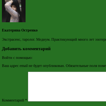
Екатерина Остренко
Экстрасенс, таролог. Медиум. Практикующий много лет эзотер
Добавить комментарий
Войти с помощью:
Ваш адрес email не будет опубликован.
Обязательные поля пом
Комментарий
*