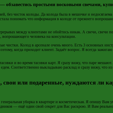
— обзавестись простыми восковыми свечами, купи
чей, без чисток колоды. Да колода была в мешочке и недосягаема
Я стала понимать что информация в колоде от прежнего вопрошаю
 перерывах между клиентами не обойтись никак. А свечи, свечи п
а, вопрошающего человека на консультации.
ные чистки. Колод в арсенале очень много. Есть 3 основных инс
оэтому, когда приходит клиент. Задаёт вопрос. Я всегда зажигаю
асовки и во время тасовки карт. Я сразу вижу, что паре мешают
 едем. Соответственно выкладываю расклад и сразу вижу, что из
, свои или подаренные, нуждаются ли ка
 генеральная уборка в квартире и косметическая. Я опишу Вам 
дников — ещё один свой секрет для Вас раскрою. И Вам реально 