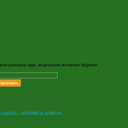
 консультации таро, моделирую желаемое будущее.
лассники
и карты с другими в оракуле