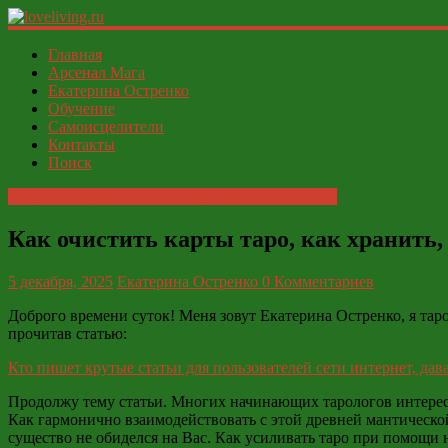
loveliving.ru
Главная
Арсенал Мага
Екатерина Остренко
Современный
Обучение
женский
Самоисцелители
И
Контакты
ФСЁ
Поиск
Как стать хорошим тарологом: все секреты таро
Как очистить карты таро, как хранить,
5 декабря, 2025
Екатерина Остренко
0 Комментариев
Доброго времени суток! Меня зовут Екатерина Остренко, я таро
прочитав статью:
Кто пишет крутые статьи для пользователей сети интернет, дав
Продолжу тему статьи. Многих начинающих тарологов интересу
Как гармонично взаимодействовать с этой древней мантической
существо не обиделся на Вас. Как усиливать таро при помощи 