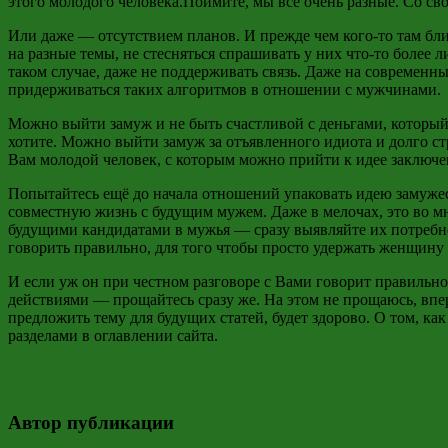
этого молодого человека.Поймите, мы все очень разные. Со с
Или даже — отсутствием планов. И прежде чем кого-то там близ
на разные темы, не стесняться спрашивать у них что-то более
таком случае, даже не поддерживать связь. Даже на современ
придерживаться таких алгоритмов в отношении с мужчинами.
Можно выйти замуж и не быть счастливой с деньгами, который 
хотите. Можно выйти замуж за отъявленного идиота и долго ст
Вам молодой человек, с которым можно прийти к идее заключен
Попытайтесь ещё до начала отношений упаковать идею замужест
совместную жизнь с будущим мужем. Даже в мелочах, это во м
будущими кандидатами в мужья — сразу выявляйте их потребно
говорить правильно, для того чтобы просто удержать женщину 
И если уж он при честном разговоре с Вами говорит правильно
действиями — прощайтесь сразу же. На этом не прощаюсь, впе
предложить тему для будущих статей, будет здорово. О том, к
разделами в оглавлении сайта.
Автор публикации