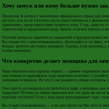
Хочу замуж или кому больше нужно зак
Продолжу. К вопросу заключения официального брака для любо
достоит, или он не способен нести ответственность с финансо
сравнению с представителями сильного пола. У нас, даже по 
ложится ещё и продолжение рода. Знаете, если всё терпеть и 
Поэтому вопросы серьезности намерений в будущем нужно обсуж
Вы только что с ним познакомились. Допускайте и тот факт, ч
больше, конечно же нужно женщине. Однако, если мужчина к эт
особое внимание.
Что конкретно делает женщина для зам
Чаще обычного всю картину портит — прямое откровение женщи
они почему-то удивляются, куда мужчины исчезают. Слушайте, 
любимым человеком. Из этого уже рожаются общие интересы, и
Они просто договорились встретиться в кафе, а женщина уже пр
подружке? Почему он обязан вывозить всё это сразу же после 
мужские поступки? Если с ним сразу разговаривают «как с под
Вы только познакомились — а он уже свесил на Вас ноги в эмоц