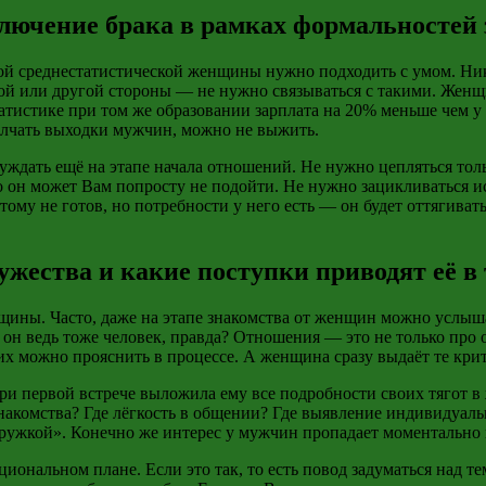
лючение брака в рамках формальностей 
й среднестатистической женщины нужно подходить с умом. Нико
вой или другой стороны — не нужно связываться с такими. Женщ
статистике при том же образовании зарплата на 20% меньше чем
молчать выходки мужчин, можно не выжить.
дать ещё на этапе начала отношений. Не нужно цепляться тольк
то он может Вам попросту не подойти. Не нужно зацикливаться 
ому не готов, но потребности у него есть — он будет оттягиват
ужества и какие поступки приводят её в
ны. Часто, даже на этапе знакомства от женщин можно услышать
он ведь тоже человек, правда? Отношения — это не только про 
х можно прояснить в процессе. А женщина сразу выдаёт те крит
и первой встрече выложила ему все подробности своих тягот в ж
знакомства? Где лёгкость в общении? Где выявление индивидуальн
ружкой». Конечно же интерес у мужчин пропадает моментально и 
иональном плане. Если это так, то есть повод задуматься над т