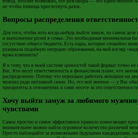
повод. Вполне возможно, что разговоры — это единственное на
не чтобы
пивища
приглотнуть
разок.
Вопросы распределения ответственност
Для того, чтобы хоть когда-нибудь выйти замуж, на самом деле
и выполнение ролей в семье. Это необходимая минимальная баз
отсутствие общего бюджета. Есть пары, которые спокойно живут
разорвала подобную инерцию образования, на мой взгляд «жадн
мужа
кляньчить
?
Я к тому, что в моей системе ценностей такой формат точно не
Вас. Кто несет ответственность в финансовом плане, кто зани
распределение. Потому что нереально работать женщине на двух
мужика ради интимной связи. Но, это моё мнение — у Вас обя
приоритеты в отношениях и сами несете за это ответственность
Хочу выйти замуж за любимого мужчин
чувствами
Самое простое и самое эффективное правило помогающее притя
внимательнее можно найти огромное количество различий ме
Просто наблюдайте за возможными будущими кандидатами, нак