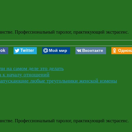
анстве. Профессиональный таролог, практикующий экстрасенс.
ook
Twitter
Мой мир
Вконтакте
Однок
ли на самом деле это делать
а к началу отношений
запускающие любые треугольники женской измены
анстве. Профессиональный таролог, практикующий экстрасенс.