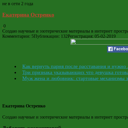
не в сети 2 года
Екатерина Остренко
0
Создаю научные и эзотерические материалы в интернет простр
Комментарии: 5
Публикации: 132
Регистрация: 05-02-2019
Faceb
Как вернуть парня после расставания и нужно 
Три признака указывающих что девушка готов
Муж жена и любовник: стартовые механизмы 
Екатерина Остренко
Создаю научные и эзотерические материалы в интернет простр