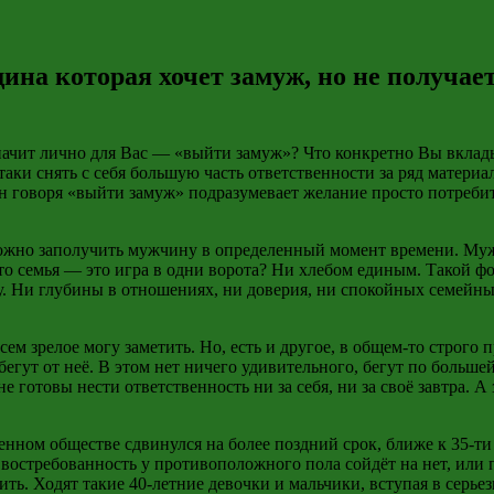
щина которая хочет замуж, но не получа
 значит лично для Вас — «выйти замуж»? Что конкретно Вы вкла
аки снять с себя большую часть ответственности за ряд материа
н говоря «выйти замуж» подразумевает желание просто потребить
 можно заполучить мужчину в определенный момент времени. Му
что семья — это игра в одни ворота? Ни хлебом единым. Такой фо
. Ни глубины в отношениях, ни доверия, ни спокойных семейны
сем зрелое могу заметить. Но, есть и другое, в общем-то строг
егут от неё. В этом нет ничего удивительного, бегут по больше
е готовы нести ответственность ни за себя, ни за своё завтра. 
менном обществе сдвинулся на более поздний срок, ближе к 35-
я востребованность у противоположного пола сойдёт на нет, или
тить. Ходят такие 40-летние девочки и мальчики, вступая в серь