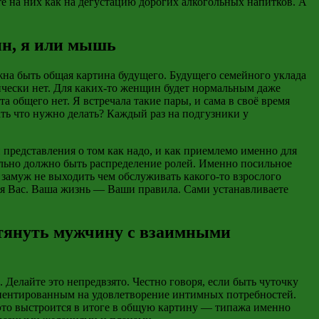
те на них как на дегустацию дорогих алкогольных напитков. А
ин, я или мышь
олжна быть общая картина будущего. Будущего семейного уклада
рически нет. Для каких-то женщин будет нормальным даже
 общего нет. Я встречала такие пары, и сама в своё время
ть что нужно делать? Каждый раз на подгузники у
и представления о том как надо, и как приемлемо именно для
тельно должно быть распределение ролей. Именно посильное
 замуж не выходить чем обслуживать какого-то взрослого
ля Вас. Ваша жизнь — Ваши правила. Сами устанавливаете
итянуть мужчину с взаимными
елайте это непредвзято. Честно говоря, если быть чуточку
ентированным на удовлетворение интимных потребностей.
это выстроится в итоге в общую картину — типажа именно