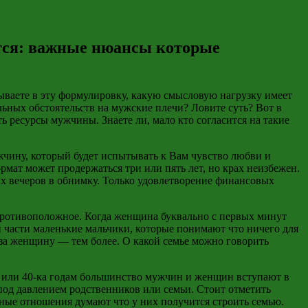
ется: важные нюансы которые
дываете в эту формулировку, какую смысловую нагрузку имеет
льных обстоятельств на мужские плечи? Ловите суть? Вот в
 ресурсы мужчины. Знаете ли, мало кто согласится на такие
жчину, который будет испытывать к Вам чувство любви и
рмат может продержаться три или пять лет, но крах неизбежен.
х вечеров в обнимку. Только удовлетворение финансовых
о противоположное. Когда женщина буквально с первых минут
й части маленькие мальчики, которые понимают что ничего для
А за женщину — тем более. О какой семье можно говорить
ти или 40-ка годам большинство мужчин и женщин вступают в
 под давлением родственников или семьи. Стоит отметить
езные отношения думают что у них получится строить семью.