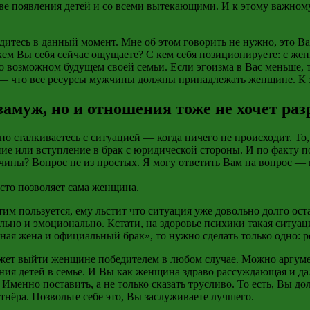
иве появления детей и со всеми вытекающими. И к этому важном
ходитесь в данный момент. Мне об этом говорить не нужно, это 
ос, кем Вы себя сейчас ощущаете? С кем себя позиционируете: с ж
о возможном будущем своей семьи. Если эгоизма в Вас меньше, т
е — что все ресурсы мужчины должны принадлежать женщине. К 
замуж, но и отношения тоже не хочет ра
но сталкиваетесь с ситуацией
—
когда ничего не происходит. То
е или вступление в брак с юридической стороны. И по факту по
ужчины? Вопрос не из простых. Я могу ответить Вам на вопрос
—
сто позволяет сама женщина.
им пользуется, ему льстит что ситуация уже довольно долго ост
ьно и эмоционально. Кстати, на здоровье психики такая ситуац
нная жена и официальный брак», то нужно сделать только одно: 
ожет выйти женщине победителем в любом случае. Можно аргумен
ения детей в семье. И Вы как женщина
здраво рассуждающая
и да
. Именно
поставить, а
не только сказать трусливо. То есть, Вы до
тнёра. Позвольте себе это, Вы заслуживаете лучшего.