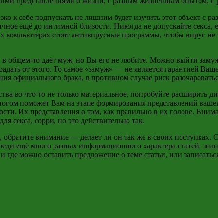
воими представлениями о жизни, с разным жизненным опытом, с
ко к себе подпускать не лишним будет изучить этот объект с ра
 личное ещё до интимной близости. Никогда не допускайте секса
ных компьютерах стоят антивирусные программы, чтобы вирус не
в общем-то даёт муж, но Вы его не любите. Можно выйти замуж 
радать от этого. То самое «замуж» — не является гарантией Ваш
ия официального брака, в противном случае риск разочароватьс
ва во что-то не только материальное, попробуйте расширить ди
ногом поможет Вам на этапе формирования представлений вашег
сти. Их представления о том, как правильно в их голове. Вни
для секса,
сорри
, но это действительно так.
, обратите внимание — делает ли он так же в своих поступках. 
реди ещё много разных информационного характера статей, знан
ак и где можно оставить предложение о теме статьи, или записа