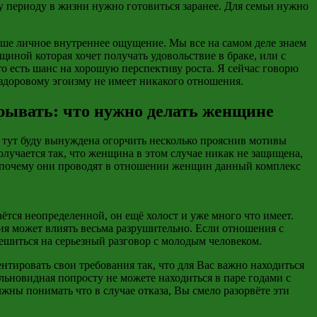
у периоду в жизни нужно готовиться заранее. Для семьи нужно
Ваше личное внутреннее ощущение. Мы все на самом деле знаем
енщиной
которая хочет получать удовольствие в браке, или с
о есть шанс на хорошую перспективу роста. Я сейчас говорю
здоровому эгоизму не имеет никакого отношения.
зрывать: что нужно делать женщине
, тут буду вынуждена огорчить несколько прояснив мотивы
лучается так, что женщина в этом случае никак не защищена,
почему они проводят в отношении женщин данный комплекс
аётся неопределенной, он ещё холост и уже много что имеет.
ия может влиять весьма разрушительно. Если отношения с
решиться на серьезный разговор с молодым человеком.
тировать свои требования так, что для Вас важно находиться
льновидная попросту не можете находиться в паре годами с
лжны понимать что в случае отказа, Вы смело разорвёте эти