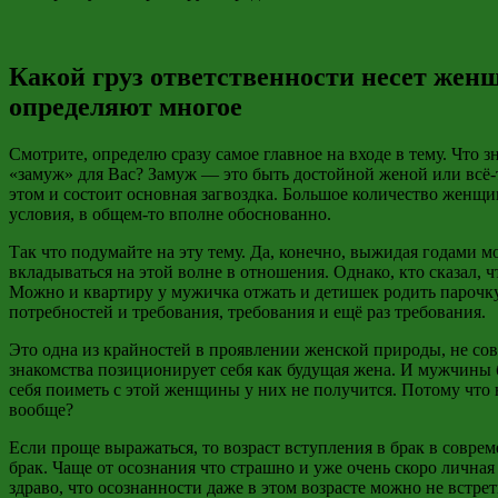
Какой груз ответственности несет жен
определяют многое
Смотрите, определю сразу самое главное на входе в тему. Что
«замуж» для Вас? Замуж — это быть достойной женой или всё-т
этом и состоит основная загвоздка. Большое количество женщи
условия, в общем-то вполне обоснованно.
Так что подумайте на эту тему. Да, конечно, выжидая годами
вкладываться на этой волне в отношения. Однако, кто сказал, 
Можно и квартиру у мужичка отжать и детишек родить парочку
потребностей и требования, требования и ещё раз требования.
Это одна из крайностей в проявлении женской природы, не сов
знакомства позиционирует себя как будущая жена. И мужчины б
себя поиметь с этой женщины у них не получится. Потому что н
вообще?
Если проще выражаться, то возраст вступления в брак в совре
брак. Чаще от осознания что страшно и уже очень скоро лична
здраво, что осознанности даже в этом возрасте можно не встре