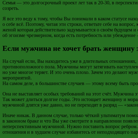
Семья — это долгосрочный проект лет так в 20-30, в перспект
созреть.
Я все это веду к тому, чтобы Вы понимали в каком статусе на
о себе всё. Поэтому, читая эти строки, ответьте себе на вопр
женой которая
действительно задумывается о своём будущем и 
об эгоизме чрезмерном, когда есть потребность или убеждени
Если мужчина не хочет брать женщину 
На случай если, Вы находитесь уже в длительных отношениях, 
противоположного пола. Мужчины могут затягивать наступлени
но уже многое теряет. И это очень плохо. Зачем это делают м
мероприятий.
На самом деле, в большинстве случаев
—
этому всему быть про
Она не выставляет особых требований на этот счёт. Мужчина эт
Так может длиться долгие годы. Это истощает женщину и морал
мужчиной длятся уже давно, но не переходят в разряд — «зако
Иначе никак. В данном случае, только чёткий ультиматум пом
в законном браке и что Вы уже смотрите в направлении появл
неперспективным мужчиной. Нужно поставить вопрос ребром
отношения и в худшем случае избавитесь от неподходящего пар