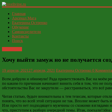
loveliving.ru
Главная
Арсенал Мага
Екатерина Остренко
Современный
Обучение
женский
Самоисцелители
И
Контакты
ФСЁ
Поиск
Отношения
Хочу выйти замуж но не получается соз
19 апреля, 2021
27 апреля, 2021
Екатерина Остренко
0 Коммент
Всем
добрули
и
обнимули
! Рада приветствовать Вас на моём ре
по каким-то причинам начинают винить себя в том, что не пол
обстоятельства Вас не закрутили — расстраиваться, это всё ра
Читая статью, будьте внимательны к тем тезисам, которые отк
понять, что во всей этой ситуации не так. Вполне может быть
Или просто нет подходящего мужчины со схожими взглядами на
что, приступим к разбору очередной темы. Итак, поехали!:idea: