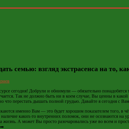
дать семью: взгляд экстрасенса на то, к
ариев
сурсе сегодня!
Добрули
и
обнимули
— обязательно понадобятся т
учается. Так не должно быть ни в коем случае, Вы ценны в како
вно что перестать дышать полной грудью. Давайте я сегодня с В
ликаются именно Вам — это будет хорошим показателем того, в 
 и наличие каких-то внутренних поломок, они не осознаются на
 жизнь. А может Вы просто разочаровались уже во всем и прост
 ➡