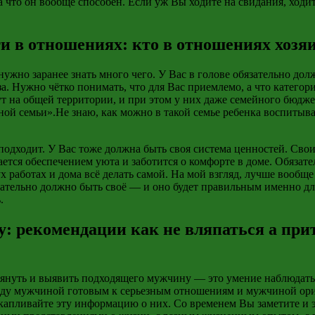
 что он вообще способен. Если уж Вы ходите на свидания, ходи
и в отношениях: кто в отношениях хозя
 нужно заранее знать много чего. У Вас в голове обязательно д
а. Нужно чётко понимать, что для Вас приемлемо, а что катего
 на общей территории, и при этом у них даже семейного бюджета
ой семьи».Не знаю, как можно в такой семье ребенка воспитыва
 подходит. У Вас тоже должна быть своя система ценностей. Сво
мается обеспечением уюта и заботится о комфорте в доме. Обяза
 работах и дома всё делать самой. На мой взгляд, лучше вообще
зательно должно быть своё — и оно будет правильным именно д
.
у: рекомендации как не вляпаться а пр
нуть и выявить подходящего мужчину — это умение наблюдать. Д
жду мужчиной готовым к
серьезным отношениям
и мужчиной ори
апливайте эту информацию о них. Со временем Вы заметите и 