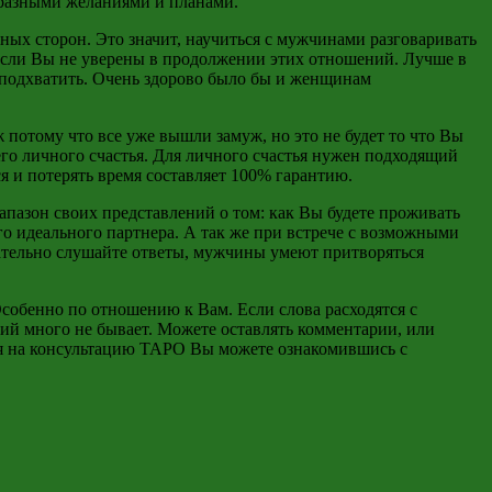
 разными желаниями и планами.
зных сторон. Это значит, научиться с мужчинами разговаривать
, если Вы не уверены в продолжении этих отношений. Лучше в
 подхватить. Очень здорово было бы и женщинам
потому что все уже вышли замуж, но это не будет то что Вы
его личного счастья. Для личного счастья нужен подходящий
я и потерять время составляет 100% гарантию.
апазон своих представлений о том: как Вы будете проживать
о идеального партнера. А так же при встрече с возможными
мательно слушайте ответы, мужчины умеют притворяться
Особенно по отношению к Вам. Если слова расходятся с
ий много не бывает. Можете оставлять комментарии, или
ться на консультацию ТАРО Вы можете ознакомившись с