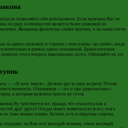
закона
гда не позволяйте себя использовать. Если мужчина Вас не
ина по ряду особенностей является более уязвимой по
 у мужчин. Женщины физически слабее мужчин, и на наши плечи
о за одного мужчину и строить с ним планы «до гроба», когда
исключительно в рамках одних отношений. Бракосочетание
ь решение этого вопроса максимально долго. Обращайте на это
 тупик
: — «Я хочу замуж». Десятки раз за одну встречу. Потом,
ответственность. Отношения — это и про удовольствие с
ерии, к которым мужчина просто не готов.
изни.Ну чувствуется же, правда, что относится как к
остей друг друга? Откуда может появиться из всего этого
их тоже можно понять. Кстати, есть и обратная сторона.
ем, подходит ли Вам этот молодой человек, очень весомый