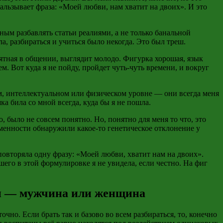
кальзывает фраза: «Моей любви, нам хватит на двоих». И это
ым разбавлять статьи реалиями, а не только банальной
а, разбираться и учиться было некогда. Это был треш.
ятная в общении, выглядит молодо. Фигурка хорошая, язык
. Вот куда я не пойду, пройдет чуть-чуть времени, и вокруг
ом, интеллектуальном или физическом уровне — они всегда меня
шка била со мной всегда, куда бы я не пошла.
о, было не совсем понятно. Но, понятно для меня то что, это
еменности обнаружили какое-то генетическое отклонение у
 повторяла одну фразу: «Моей любви, хватит нам на двоих».
шего в этой формулировке я не увидела, если честно. На фиг
ен — мужчина или женщина
очно. Если брать так и базово во всем разбираться, то, конечно