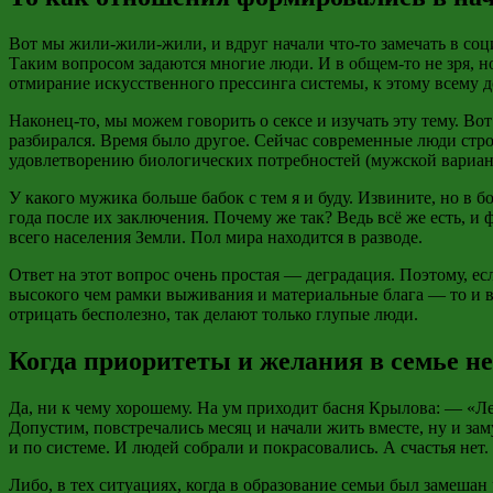
Вот мы
жили-жили-жили
, и вдруг начали что-то замечать в с
Таким вопросом задаются многие люди. И в общем-то не зря, 
отмирание искусственного прессинга системы, к этому всему 
Наконец-то, мы можем говорить о сексе и изучать эту тему. Во
разбирался. Время было другое. Сейчас современные люди стро
удовлетворению биологических потребностей (мужской вариант
У какого мужика больше бабок с тем я и буду. Извините, но в 
года после их заключения. Почему же так? Ведь всё же есть, и
всего населения Земли. Пол мира находится в разводе.
Ответ на этот вопрос очень простая — деградация. Поэтому, е
высокого чем рамки выживания и материальные блага — то и в
отрицать бесполезно, так делают только глупые люди.
Когда приоритеты и желания в семье не
Да, ни к чему хорошему. На ум приходит басня Крылова: — «Ле
Допустим, повстречались месяц и начали жить вместе, ну и заму
и по системе. И людей собрали и покрасовались. А счастья нет.
Либо, в тех ситуациях, когда в образование семьи был замешан