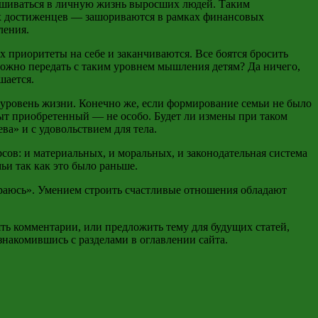
мешиваться в личную жизнь выросших людей. Таким
х
достиженцев
—
зашориваются
в рамках финансовых
ления.
х приоритеты на себе и заканчиваются. Все боятся бросить
о можно передать с таким уровнем мышления детям? Да ничего,
шается.
 уровень жизни. Конечно же, если формирование семьи не было
пыт приобретенный — не особо. Будет ли измены при таком
ва» и с удовольствием для тела.
рсов: и материальных, и моральных, и законодательная система
ьи так как это было раньше.
ыграюсь». Умением строить счастливые отношения обладают
ть комментарии, или предложить тему для будущих статей,
ознакомившись с разделами в оглавлении сайта.