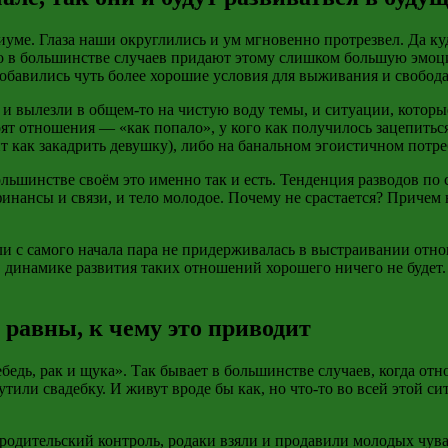
оциуме. Глаза наши округлились и ум мгновенно протрезвел. Да к
но в большинстве случаев придают этому слишком большую эмоц
добавились чуть
более хорошие
условия для выживания и свобода
т и вылезли в общем-то на чистую воду темы, и ситуации, которы
ят отношения — «как попало», у кого как получилось зацепиться
 как закадрить девушку), либо на банальном эгоистичном потре
большинстве своём это именно так и есть. Тенденция разводов по
 финансы и связи, и тело молодое. Почему не срастается? Причем
сли с самого начала пара не придерживалась в выстраивании от
 динамике развития таких отношений хорошего ничего не будет.
 равны, к чему это приводит
бедь, рак и щука». Так бывает в большинстве случаев, когда о
тили свадебку. И живут вроде бы как, но что-то во всей этой сит
 родительский контроль, родаки взяли и продавили молодых чува