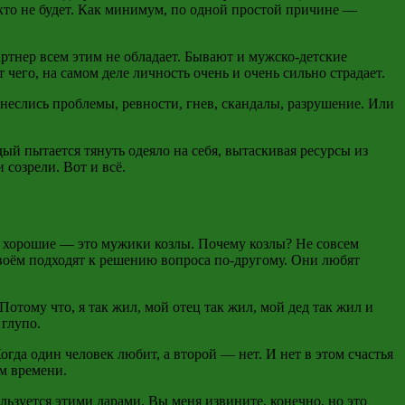
икто не будет. Как минимум, по одной простой причине —
артнер всем этим не обладает. Бывают и мужско-детские
 чего, на самом деле личность очень и очень сильно страдает.
неслись проблемы, ревности, гнев, скандалы, разрушение. Или
ый пытается тянуть одеяло на себя, вытаскивая ресурсы из
созрели. Вот и всё.
 хорошие — это мужики козлы. Почему козлы? Не совсем
воём подходят к решению вопроса по-другому. Они любят
Потому что, я так жил, мой отец так жил, мой дед так жил и
 глупо.
гда один человек любит, а второй — нет. И нет в этом счастья
ем времени.
ьзуется этими дарами. Вы меня извините, конечно, но это