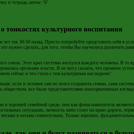
у и тетрадь.:arrow: 💡
, о тонкостях культурного воспитания
ет так 30-50 назад. Просто попробуйте представить себя в усл
то нужно сделать, для того, чтобы Вы научились различать рам
ского союза. Этот крах системы коснулся каждого человека. В то 
овалась органами власти. Я не могу сказать, что прежние устои
еем сейчас и что стало с тем культурным наследием?
ньше, если и человек сам не хотел сохранить семью, сама система
ь обществом, все были представителями консервативных взглядо
ли в хорошей семейной среде, они как
флеш-накопитель
являются
стальных ситуациях, личность либо стоит на краю дороги, теряе
е весьма и весьма сомнительны. Только хорошие, фундаментальн
ле, так они и будут развиваться в буду