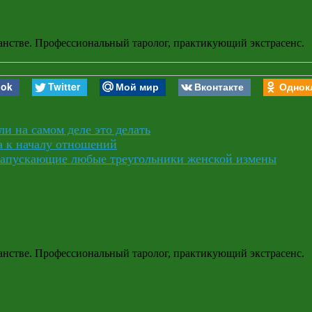
анстве. Профессиональный таролог, практикующий экстрасенс.
ook
Twitter
Мой мир
Вконтакте
Однок
ли на самом деле это делать
а к началу отношений
запускающие любые треугольники женской измены
анстве. Профессиональный таролог, практикующий экстрасенс.