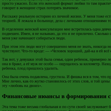
просто ужасно. Если это женский формат любви то там практиче
говорит в женщине страх потерять значимое.
Расскажу реальную историю из личной жизни. У меня тоже ест
теорией. Я лежала в больнице, дела с личными отношениями тог
В отделении женской консультации мне встретилась одна девчо
подвешен. Имен, я не называю, да это и не прилично. Сколько 
меня уже начинают собираться люди.
При этом эти люди могут совершенно меня не знать, никогда н
чувствуют. Что-то вроде: — «Человек хороший, дай-ка я ей всё 
Так вот, у девушки этой была семья, один ребенок, примерно ле
она в браке, а её муж не особо — ощущалось за километр. Нах
ребенка, плод пришлось удалить.
Она была очень подавлена, грустила. И фишка вся в том, что п
Мне лично, как-то жутко становилось от этих слов, и той цены
эту «любовь на двоих».
Финансовые нюансы в формировании с
Эта тема тоже весьма глобальная и по сути своей заслуживает бо