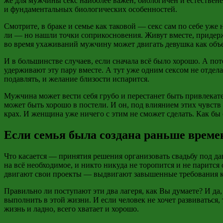
же для мужчины секс наиболее важен,
биологичен
и естествен
и фундаментальных биологических особенностей.
Смотрите, в браке и семье как таковой — секс сам по себе уж
ли — но нашли
точки соприкосновения
. Живут вместе, придер
во время ухаживаний мужчину может двигать девушка как объе
И в большинстве случаев, если сначала всё было хорошо. А по
удерживают эту пару вместе. А тут уже одним сексом не отде
подавлять, и желание близости испарится.
Мужчина может вести себя грубо и перестанет быть привлекате
может быть хорошо в постели. И он, под влиянием этих чувств
крах. И женщина уже ничего с этим не сможет сделать. Как бы 
Если семья была создана раньше време
Что касается — принятия решения организовать свадьбу под да
на всё необходимое, и никто никуда не торопится и не паритс
двигают свои проекты — выдвигают завышенные требования 
Правильно ли поступают эти два лагеря, как Вы думаете? И да,
выполнить в этой жизни. И если человек не хочет развиваться, 
жизнь и ладно, всего хватает и хорошо.