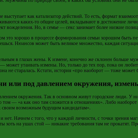
ен. Мужчины по природе своей, в каких бы условиях они не был
е не выступает как катализатор действий. То есть, формат взаи
живаются каких-то общие целей, вкладывают в достижение личну
кт вожделения. Но, в семье — секс занимает более низкие позиц
том это хорошо в процессе формирования семьи хорошим быть пе
лаешься. Нюансов может быть великое множество, каждая ситуа
льным в глазах жены. К измене, конечно же склонен больше мужч
 — может утаивать измены. Но, только до тех пор, пока он люби
она не старалась. Кстати, история «про наоборот — тоже может 
ни или под давлением окружения, измен
влением окружения. Так в основном живут городские люди. У них 
я о том — «а как оно там сложится в отношениях». Либо наоборо
к своим возможным будущим кандидатам».
 и нет. Начнем с того, что у каждой личности, с точки зрения м
ты хоть на ушах стой — никакие требования там не прокатят. Про