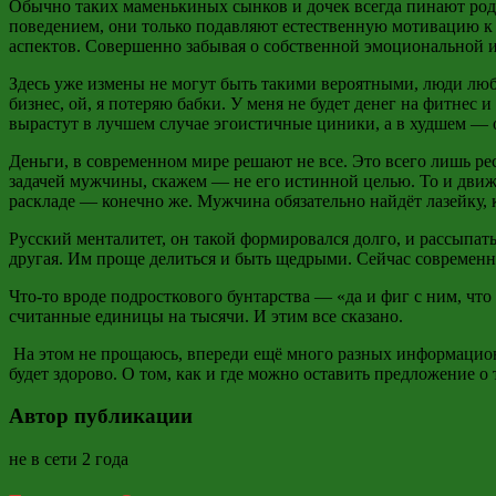
Обычно таких маменькиных сынков и дочек всегда пинают род
поведением, они только подавляют естественную мотивацию к
аспектов. Совершенно забывая о собственной эмоциональной и
Здесь уже измены не могут быть такими вероятными, люди любят
бизнес, ой, я потеряю бабки. У меня не будет денег на фитнес 
вырастут в
лучшем случае
эгоистичные циники, а в худшем — 
Деньги, в современном мире решают не все. Это всего лишь р
задачей мужчины, скажем — не его истинной целью. То и движе
раскладе — конечно же. Мужчина обязательно найдёт лазейку, к
Русский менталитет, он такой формировался долго, и рассыпать
другая. Им проще делиться и быть щедрыми. Сейчас современны
Что-то вроде подросткового бунтарства — «да и фиг с ним, чт
считанные единицы на тысячи. И этим все сказано.
На этом не прощаюсь, впереди ещё много разных информационн
будет здорово. О том, как и где можно оставить предложение 
Автор публикации
не в сети 2 года