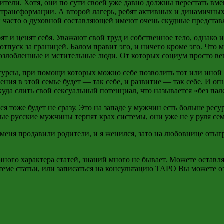
ители. Хотя, они по сути своей уже давно должны перестать в
 трансформации. А второй лагерь, ребят активных и динамичны
 часто о духовной составляющей имеют очень скудные представ
 и ценят себя. Уважают свой труд и собственное тело, однако и
и отпуск за границей. Балом правит эго, и ничего кроме эго. Чт
озлобленные и мстительные люди. От которых социум просто ве
есурсы, при помощи которых можно себе позволить тот или иной
ния в этой семье будет — так себе, и развитие — так себе. И о
уда слить свой сексуальный потенциал, что называется «без пале
ся тоже будет не сразу. Это на западе у мужчин есть больше ресу
е русские мужчины терпят крах системы, они уже не у руля сем
о меня продавили родители, и я женился, зато на любовнице от
ого характера статей, знаний много не бывает. Можете оставля
о теме статьи, или записаться на консультацию ТАРО Вы можете 