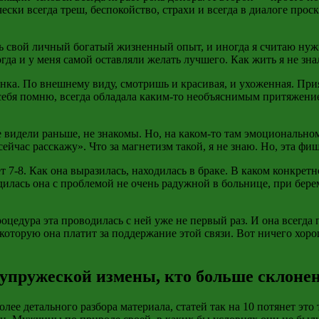
ски всегда треш, беспокойство, страхи и всегда в диалоге прос
ь свой личный богатый жизненный опыт, и иногда я считаю нужн
да и у меня самой оставляли желать лучшего. Как жить я не знал
нка. По внешнему виду, смотришь и красивая, и ухоженная. При
себя помню, всегда обладала каким-то необъяснимым притяжением
е видели раньше, не знакомы. Но, на каком-то там эмоциональн
сейчас расскажу». Что за магнетизм такой, я не знаю. Но, эта фи
т 7-8. Как она выразилась, находилась в браке. В каком конкретн
одилась она с проблемой не очень радужной в больнице, при бер
роцедура эта проводилась с ней уже не первый раз. И она всегда
 которую она платит за поддержание этой связи. Вот ничего хоро
упружеской измены, кто больше склон
лее детального разбора материала, статей так на 10 потянет это т