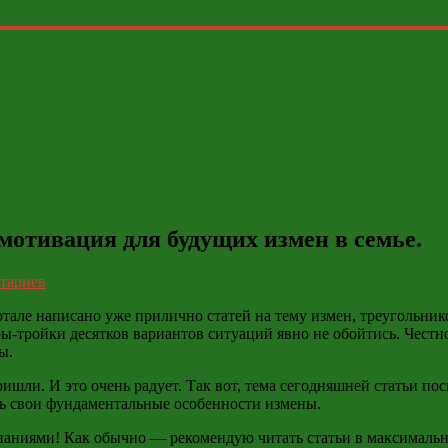
мотивация для будущих измен в семье.
тариев
але написано уже прилично статей на тему измен, треугольнико
ы-тройки десятков вариантов ситуаций явно не обойтись. Честно
ы.
ишли. И это очень радует. Так вот, тема сегодняшней статьи п
ть свои фундаментальные особенности измены.
 знаниями! Как обычно — рекомендую читать статьи в максималь