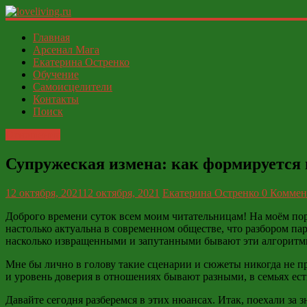
loveliving.ru
Главная
Арсенал Мага
Екатерина Остренко
Современный
Обучение
женский
Самоисцелители
И
Контакты
ФСЁ
Поиск
Отношения
Супружеская измена: как формируется 
12 октября, 2021
12 октября, 2021
Екатерина Остренко
0 Коммен
Доброго времени суток всем моим читательницам! На моём порт
настолько актуальна в современном обществе, что разбором пар
насколько извращенными и запутанными бывают эти алгоритм
Мне бы лично в голову такие сценарии и сюжеты никогда не пр
и уровень доверия в отношениях бывают разными, в семьях ес
Давайте сегодня разберемся в этих нюансах. Итак, поехали за