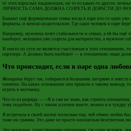
от этих взрослых иждивенцев, ни то из каких-то других личны
ЛИЧНОСТЬ САМА ДОЛЖНА СОЗРЕТЬ И ДОРАСТИ ДО Ф
Бывают ещё формирование семьи когда в паре кто-то один уже 
форматы, и женско-родительские. Где один человек в паре бере
Например, мужчина хочет стабильности и семью, а ей бы ещё л
наоборот, женщина уже созрела для материнства, а мужчине се
И никто по сути не является счастливым в этих отношениях, т
партнера. А должно быть наоборот — в отношениях люди должны
Что происходит, если в паре одна любов
Женщины берут так, собираются большими лагерями и вместе 
понятно. На каких основаниях они пришли к такому выводу, т
играть в молчанку.
Что-то из разряда: — «Я и сам не знаю, как строить отношения,
тому подобное. Ну с таким успехом знаете, можно и в тундру у
Я встречала в своей жизни несколько пар, чей обмен любви бы
тоже ни грамма. Это даже не просто юношеская безответная лю
Это реальные, существующие отношения, где один человек, люб