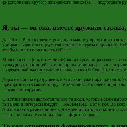
фиксирования крутого жизненного лайфхака — подготовьте ручк
Я, ты — он она, вместе дружная страна
Давайте с Вами включим условную машину времени и отмотаем л
которые выдвигал социум современным людям в прошлом. Всё э
это было и что изменилось сейчас?
Многие из нас (и
я, в том числе
) застали реалии развала совет
культурных ценностей активно пропагандировалась и контролир
современный лад они уже не накладываются. Однако, что мы им
Дорогие мои, всё разрушено, и это давно уже пора признать. Ра
предпринимать какие-то другие действия. Это очень порицалос
совершенно другое.
Счастливчиками являются только те люди, которые сами вырос
чьи цели и интересы входит — РАЗВИТИЕ. Вот и всё. Во всех о
Либо живёт в рамках личных убеждений, которые, кстати, тож
стоять на ногах. Всё остальное — фарс и
фальшь
.
То как отношения формировались в нача