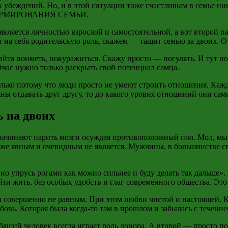
х убеждений. Но, и в этой ситуации тоже счастливым в семье н
ОРМИРОВАНИЯ СЕМЬИ.
является личностью взрослой и самостоятельной, а вот второй п
т на себя родительскую роль, скажем — тащит семью за двоих. От
айта поиметь, покуражиться. Скажу просто — погулять. И тут по
йчас нужно только раскрыть свой потенциал самца.
олько потому что люди просто не умеют строить отношения. Кажд
 отдавать друг другу, то до какого уровня отношений они сами 
ь на двоих
начинают парить мозги осуждая противоположный пол. Мол, мы
оже явным и очевидным не является. Мужчины, в большинстве с
 но упрусь рогами как можно сильнее и буду делать так дальше». 
йти жить, без особых удобств и глаг современного общества. Это
л совершенно не равным. При этом любви чистой и настоящей. Ко
бовь. Которая была когда-то там в прошлом и забылась с течени
ящий человек всегда играет роль донора. А второй — просто пол