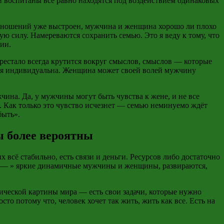
и воспитаны всё равно находятся под воздействием одинаковых
моотношений уже выстроен, мужчина и женщина хорошо ли плохо
ю силу. Намереваются сохранить семью. Это я веду к тому, что
ии.
рестало всегда крутится вокруг смыслов, смыслов — которые
ция индивидуальна. Женщина может своей волей мужчину
ина. Да, у мужчины могут быть чувства к жене, и не все
т. Как только это чувство исчезнет — семью неминуемо ждёт
быть».
ы более вероятны
всё стабильно, есть связи и деньги. Ресурсов либо достаточно
т —
»
яркие динамичные мужчины и женщины, развираются,
агической картины мира — есть свои задачи, которые нужно
сто потому что, человек хочет так жить, жить как все. Есть на