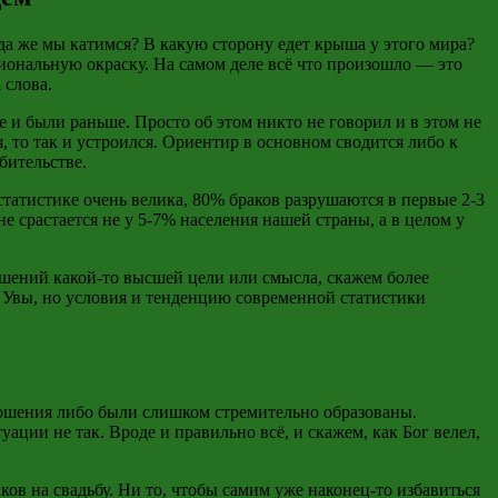
уда же мы катимся? В какую сторону едет крыша у этого мира?
иональную окраску. На самом деле всё что произошло — это
 слова.
е и были раньше. Просто об этом никто не говорил и в этом не
, то так и устроился. Ориентир в основном сводится либо к
бительстве.
 статистике очень велика, 80% браков разрушаются в первые 2-3
не срастается не
у 5-7% населения нашей страны, а в целом у
ношений какой-то высшей цели или смысла, скажем более
 Увы, но условия и тенденцию современной статистики
тношения либо были слишком стремительно образованы.
уации не так. Вроде и правильно всё, и скажем, как Бог велел,
ков на свадьбу. Ни то, чтобы самим уже наконец-то избавиться