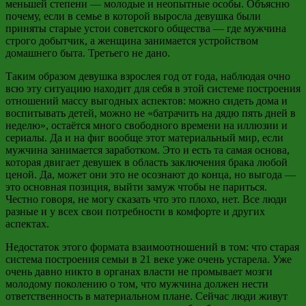
меньшей степени — молодые и неопытные особы. Объясню
почему, если в семье в которой выросла девушка были
приняты старые устои советского общества — где мужчина
строго добытчик, а женщина занимается устройством
домашнего быта. Третьего не дано.
Таким образом девушка взрослея год от года, наблюдая очно
всю эту ситуацию находит для себя в этой системе построения
отношений массу выгодных аспектов: можно сидеть дома и
воспитывать детей, можно не «батрачить на дядю пять дней в
неделю», остаётся много свободного времени на иллюзии и
сериалы. Да и
на фиг
вообще этот материальный мир, если
мужчина занимается заработком. Это и есть та самая основа,
которая двигает девушек в область заключения брака любой
ценой. Да, может они это не осознают до конца, но выгода —
это основная позиция, выйти замуж чтобы не париться.
Честно говоря, не могу сказать что это плохо, нет. Все люди
разные и у всех свои потребности в комфорте и других
аспектах.
Недостаток этого формата взаимоотношений в том: что старая
система построения семьи в 21 веке уже очень устарела. Уже
очень давно никто в органах власти не промывает мозги
молодому поколению о том, что мужчина должен нести
ответственность в материальном плане. Сейчас люди живут