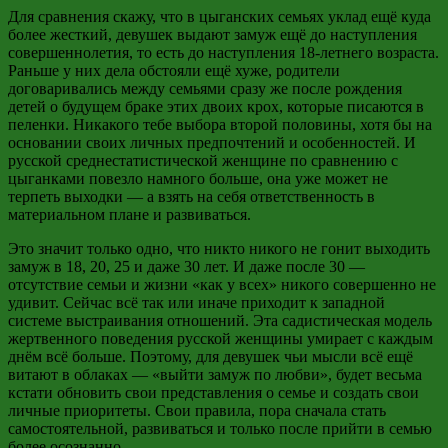
Для сравнения скажу, что в цыганских семьях уклад ещё куда
более жесткий, девушек выдают замуж ещё до наступления
совершеннолетия, то есть до наступления 18-летнего возраста.
Раньше у них дела обстояли ещё хуже, родители
договаривались между семьями сразу же после рождения
детей о будущем браке этих двоих крох, которые писаются в
пеленки. Никакого тебе выбора второй половины, хотя бы на
основании своих личных предпочтений и особенностей. И
русской среднестатистической женщине по сравнению с
цыганками повезло намного больше, она уже может не
терпеть выходки — а взять на себя ответственность в
материальном плане и развиваться.
Это значит только одно, что никто никого не гонит выходить
замуж в 18, 20, 25 и даже 30 лет. И даже после 30 —
отсутствие семьи и жизни «как у всех» никого совершенно не
удивит. Сейчас всё так или иначе приходит к западной
системе выстраивания отношений. Эта садистическая модель
жертвенного поведения русской женщины умирает с каждым
днём всё больше. Поэтому, для девушек чьи мысли всё ещё
витают в облаках — «выйти замуж по любви», будет весьма
кстати обновить свои представления о семье и создать свои
личные приоритеты. Свои правила, пора сначала стать
самостоятельной, развиваться и только после прийти в семью
более осознанно.