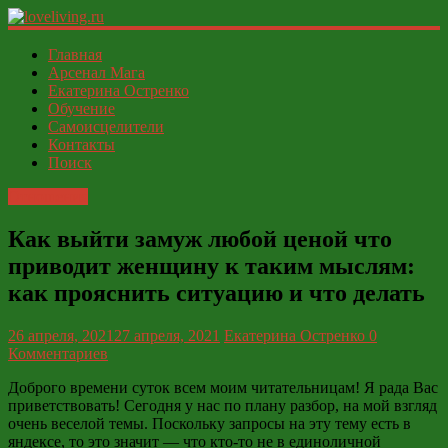
loveliving.ru
Главная
Арсенал Мага
Екатерина Остренко
Современный
Обучение
женский
Самоисцелители
И
Контакты
ФСЁ
Поиск
Отношения
Как выйти замуж любой ценой что
приводит женщину к таким мыслям:
как прояснить ситуацию и что делать
26 апреля, 2021
27 апреля, 2021
Екатерина Остренко
0
Комментариев
Доброго времени суток всем моим читательницам! Я рада Вас
приветствовать! Сегодня у нас по плану разбор, на мой взгляд
очень веселой темы. Поскольку запросы на эту тему есть в
яндексе, то это значит
—
что кто-то не в единоличной