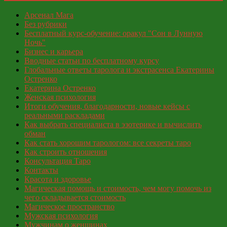
Арсенал Мага
Без рубрики
Бесплатный курс-обучение: оракул "Сон в Лунную
Ночь"
Бизнес и карьера
Вводные статьи по бесплатному курсу
Глобальные ответы таролога и экстрасенса Екатерины
Остренко
Екатерина Остренко
Женская психология
Итоги обучения, благодарности, новые кейсы с
реальными раскладами
Как выбрать специалиста в эзотерике и вычислить
обман
Как стать хорошим тарологом: все секреты таро
Как строить отношения
Консультация Таро
Контакты
Красота и здоровье
Магическая помощь и стоимость, чем могу помочь из
чего складывается стоимость
Магическое пространство
Мужская психология
Мужчинам о женщинах