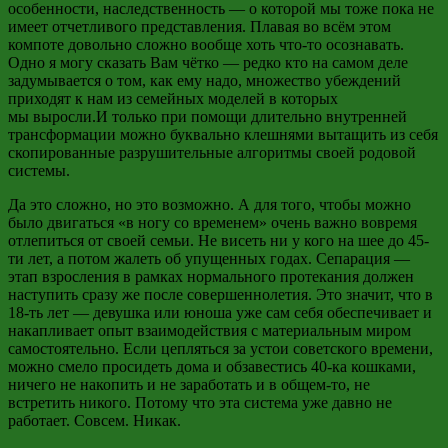
особенности, наследственность — о которой мы тоже пока не
имеет отчетливого представления. Плавая во всём этом
компоте довольно сложно вообще хоть что-то осознавать.
Одно
я могу сказать Вам чётко — редко кто на самом деле
задумывается о том, как ему надо, множество убеждений
приходят к нам из семейных моделей в которых
мы
выросли.И только при помощи длительно внутренней
трансформации можно буквально клешнями вытащить из себя
скопированные разрушительные алгоритмы своей родовой
системы.
Да это сложно, но это возможно. А для того, чтобы можно
было двигаться «в ногу со временем» очень важно вовремя
отлепиться от своей семьи. Не висеть ни у кого на шее до 45-
ти лет, а потом жалеть об упущенных годах. Сепарация —
этап взросления в рамках нормального протекания должен
наступить сразу же после совершеннолетия. Это значит, что в
18-ть лет — девушка или юноша уже сам себя обеспечивает и
накапливает опыт взаимодействия с материальным миром
самостоятельно. Если цепляться за устои советского времени,
можно смело просидеть дома и обзавестись 40-ка кошками,
ничего не накопить и не заработать и в общем-то, не
встретить никого. Потому что эта система уже давно не
работает. Совсем. Никак.