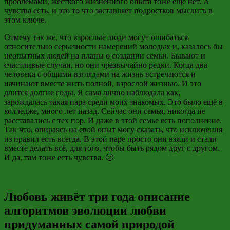
проблемами, жесткого жизненного опыта тоже ещё нет. А
чувства есть, и это то что заставляет подростков мыслить в
этом ключе.
Отмечу так же, что взрослые люди могут ошибаться
относительно серьезности намерений молодых и, казалось бы
неопытных людей на планы о создании семьи. Бывают и
счастливые случаи, но они чрезвычайно редки. Когда два
человека с общими взглядами на жизнь встречаются и
начинают вместе жить полной, взрослой жизнью. И это
длится долгие годы. Я сама лично
наблюдала как,
зарождалась
такая пара среди моих знакомых. Это было ещё в
колледже, много лет назад. Сейчас они семья, никогда не
расставались с тех пор. И даже в этой семье есть пополнение.
Так что, опираясь на свой опыт могу сказать, что исключения
из правил есть всегда. В этой паре просто они взяли и стали
вместе делать всё, для того, чтобы быть рядом друг с другом.
И да, там тоже есть чувства. 🙂
Любовь живёт три года описание
алгоритмов эволюции любви
придуманных самой природой