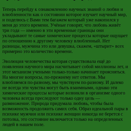
Теперь перейду к ознакомлению научных знаний о любви и
влюбленности как о состоянии
которое изучает научный мир,
и поделюсь с Вами тем багажем который
уже накопился у
меня до этого времени. Учёные говорят, что любовь живёт
три года — именно в эти временные границы они
укладывают те самые химические процессы которые ощущает
по отношению к другому человеку влюбленный. Нет
разницы, мужчина это или девушка, скажем, «
штырит
» всех
примерно это количество времени.
Эволюция человечества которая существовала ещё до
появления научного мира насчитывает собой миллионы лет, и
этот механизм учеными только-только начинает проясняться.
На многие вопросы,
по-прежнему
нет ответов. Мы
влюбляемся по-разному, мы чувствуем по-разному. И далеко
не всегда эти чувства могут быть взаимными, однако эти
химические процессы которые возникли в организме одного
человека всегда преследуют только одну цель —
размножение. Природа придумала любовь, чтобы была
возможность продолжить самих себя. Образ идеальной пары в
психике мужчин или психике женщин никогда не берется с
потолка, это состояние включается только на определенных
людей в нашем поле.