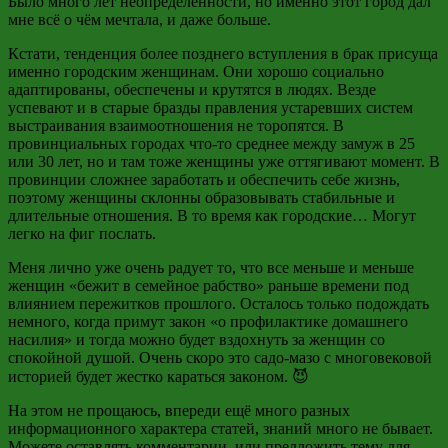
Было много лет неопределенности, но именно этот город дал
мне всё о чём мечтала, и даже больше.
Кстати, тенденция более позднего вступления в брак присуща
именно городским женщинам. Они хорошо социально
адаптированы, обеспечены и крутятся в людях. Везде
успевают и в старые бразды правления устаревших систем
выстраивания взаимоотношения не торопятся. В
провинциальных городах что-то среднее между замуж в 25
или 30 лет, но и там тоже женщины уже оттягивают момент. В
провинции сложнее заработать и обеспечить себе жизнь,
поэтому женщины склонны образовывать стабильные и
длительные отношения. В то время как городские… Могут
легко
на фиг
послать.
Меня лично уже очень радует то, что все меньше и меньше
женщин «бежит в семейное рабство» раньше времени под
влиянием пережитков прошлого. Осталось только подождать
немного, когда примут закон «о профилактике домашнего
насилия» и тогда можно будет вздохнуть за женщин со
спокойной душой. Очень скоро это
садо-мазо
с многовековой
историей будет жестко караться законом. 😈
На этом не прощаюсь, впереди ещё много разных
информационного характера статей, знаний много не бывает.
Можете оставлять комментарии, или предложить тему для