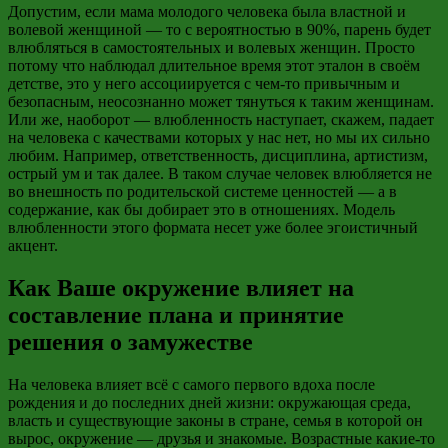
Допустим, если мама молодого человека была властной и
волевой женщиной — то с вероятностью в 90%, парень будет
влюбляться в самостоятельных и волевых женщин. Просто
потому что наблюдал длительное время этот эталон в своём
детстве, это у него ассоциируется с чем-то привычным и
безопасным, неосознанно может тянуться к таким женщинам.
Или же, наоборот — влюбленность наступает, скажем, падает
на человека с качествами которых у нас нет, но мы их сильно
любим. Например, ответственность, дисциплина, артистизм,
острый ум и так далее. В таком случае человек влюбляется не
во внешность по родительской системе ценностей — а в
содержание, как бы добирает это в отношениях. Модель
влюбленности этого формата несет уже более эгоистичный
акцент.
Как Ваше окружение влияет на
составление плана и принятие
решения о замужестве
На человека влияет всё с самого первого вдоха после
рождения и до последних дней жизни: окружающая среда,
власть и существующие законы в стране, семья в которой он
вырос, окружение — друзья и знакомые. Возрастные какие-то