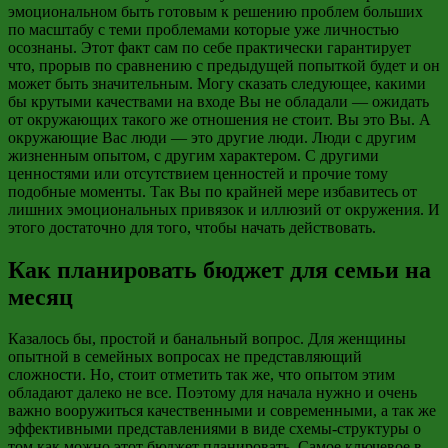
эмоциональном быть готовым к решению проблем больших
по масштабу с теми проблемами которые уже личностью
осознаны. Этот факт сам по себе практически гарантирует
что, прорыв по сравнению с предыдущей попыткой будет и он
может быть значительным. Могу сказать следующее, какими
бы крутыми качествами на входе Вы не обладали
—
ожидать
от окружающих такого же отношения не стоит. Вы это Вы. А
окружающие Вас люди
—
это другие люди. Люди с другим
жизненным опытом, с другим характером. С другими
ценностями или отсутствием ценностей и прочие тому
подобные моменты. Так Вы по крайней мере избавитесь от
лишних эмоциональных привязок и иллюзий от окружения. И
этого достаточно для того, чтобы начать действовать.
Как планировать бюджет для семьи на
месяц
Казалось бы, простой и банальный вопрос. Для женщины
опытной в семейных вопросах не представляющий
сложности. Но, стоит отметить так же, что опытом этим
обладают далеко не все. Поэтому для начала нужно и очень
важно вооружиться качественными и
современными, а
так же
эффективными представлениями в виде
схемы-структуры
о
том как можно этот бюджет планировать. Самое ключевое в