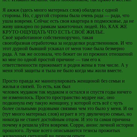
Я
ажжж
(здесь много матерных слов) обалдела с одной
стороны. Но, с другой стороны была очень рада
—
рада, что
ушла вовремя. Сейчас есть своя квартира в подмосковье, да не
живу шикарно по рамкам зажиточных людей. Но, КАК ЖЕ
КРУТО ОЩУЩАТЬ ЧТО ЕСТЬ СВОЁ ЖИЛЬЕ.
Своё заработанное собственноручно, такая
своеобразная
отработочка
за недоделки родственников. И что
этот дурной бывший ускакал от меня тоже была безмерно
рада. А так же осознала, что бежит он из прежних отношений
ко мне по одной простой причине
—
там его к
ответственности прижимает и родня
жены в том числе
. А у
меня этой защиты и тыла не было когда мы жили вместе.
Просто правда же манипулировать женщиной без семьи и
жилья и связей. То есть, как был
человек
мудаком
так
мудаком
и остался и спустя годы ничего
не изменилось. Просто пространство мудрее нас,
оно
подкинула
ему такую женщину, у которой есть всё с чуть
более сильными родовыми связями чем это было у меня. И он
(тут много матерных слов) играет в эту двуличную семью, но
никогда не станет достойным отцом. И это та самая причина
почему я решила уйти вовремя.
Сорри
, анонс личной истории
прошлого. Лучше всего описываются тезисы прожитых
жизненных ситуаций на личном опыте.