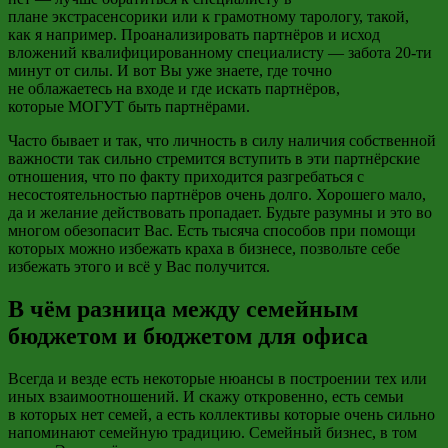
плане
экстрасенсорики
или к грамотному
тарологу
,
такой,
как
я например. Проанализировать партнёров и исход
вложений квалифицированному специалисту
—
забота 20-ти
минут от силы. И вот Вы уже знаете, где точно
не
облажаетесь
на входе и где искать
партнёров,
которые
МОГУТ быть партнёрами.
Часто бывает и так, что личность в силу наличия собственной
важности так сильно стремится вступить в эти партнёрские
отношения, что по факту приходится разгребаться с
несостоятельностью партнёров очень долго. Хорошего мало,
да и желание действовать пропадает. Будьте разумны и это во
многом обезопасит Вас. Есть тысяча способов при помощи
которых можно избежать краха в бизнесе, позвольте себе
избежать этого и всё у Вас получится.
В чём разница между семейным
бюджетом и бюджетом для офиса
Всегда и везде есть некоторые нюансы в построении тех или
иных взаимоотношений. И скажу откровенно, есть семьи
в
которых нет семей, а есть коллективы которые
очень сильно
напоминают семейную традицию. Семейный
бизнес, в том