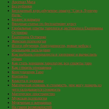
Арсенал Мага
Без рубрики
Бесплатный курс-обучение: оракул "Сон в Лунную
Ночь"
Бизнес и карьера
Вводные статьи по бесплатному курсу
Глобальные ответы таролога и экстрасенса Екатерины
Остренко
Екатерина Остренко
Женская психология
Итоги обучения, благодарности, новые кейсы с
реальными раскладами
Как выбрать специалиста в эзотерике и вычислить
обман
Как стать хорошим тарологом: все секреты таро
Как строить отношения
Консультация Таро
Контакты
Красота и здоровье
Магическая помощь и стоимость, чем могу помочь из
чего складывается стоимость
Магическое пространство
Мужская психология
Мужчинам о женщинах
На грани возможностей