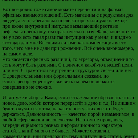
Вот всё ровно тоже самое можете перенести и на формат
офисных взаимоотношений. Есть магазины с продуктами для
людей, а есть забегаловки после
которых или уже на входе
при входе
внутренний импульс вызывающий рвотные
рефлексы очень ощутим практически сразу. Жаль, конечно
что
не у всех есть такая развитая интуиция как у меня, и видимо
этот дар дан мне Высшими силами как компенсация всего
того, чего
мне не дали при рождении. Всё очень закономерно,
на самом деле.
Что касается офисных различий,
то эгрегоры, объединения то
есть
могут быть разными. С наличием какой-то высшей цели,
или нет. С грамотной внутренней структурой связей или нет.
С доверительными или формальными связями, но
если
эгрегор
существует выявить на чём он держится
совершенно не сложно.
И вот уже выбор за Вами, если есть желание образовать что-то
новое, дело, хобби которое перерастёт в дело и т.д. Не лишним
будет задуматься о том, на каких постулатах всё это будет
держаться. Дальновидность
—
качество порой незаменимое, в
любой сфере жизни человечества. На этом не прощаюсь,
впереди ещё много разных информационного характера
статей, знаний много не бывает. Можете оставлять
комментарии, или предложить тему для будущих статей, будет