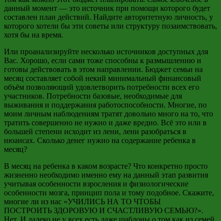
данный момент
—
это источник при помощи которого будет
составлен план действий. Найдите авторитетную личность, у
которого хотели бы эти советы или структуру
позаимствовать
,
хотя бы на время.
Или проанализируйте несколько источников доступных для
Вас. Хорошо, если сами тоже способны к размышлению и
готовы действовать в этом направлении. Бюджет семьи на
месяц составляет собой некий минимальный финансовый
объём позволяющий удовлетворить потребности всех его
участников. Потребности базовые, необходимые для
выживания и поддержания работоспособности. Многие, по
моим личным наблюдениям тратят довольно много на то, что
тратить совершенно не нужно и даже вредно. Всё это или в
большей степени исходит из лени, лени разобраться в
нюансах. Сколько денег нужно на содержание ребенка в
месяц?
В месяц на ребенка в каком возрасте? Что конкретно просто
жизненно необходимо именно ему на данный этап развития
учитывая особенности взросления и физиологические
особенности мозга, принцип пола и тому подобное. Скажите,
многие ли из нас «УЧИЛИСЬ НА
ТО ЧТОБЫ
ПОСТРОИТЬ
ЗДОРОВУЮ И СЧАСТЛИВУЮ СЕМЬЮ?».
Нет. И далеко не у всех есть даже шаблоны о том как из семей