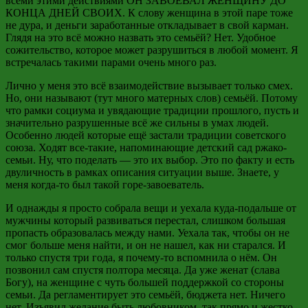
всеми
этими действиями ОН ЗАВОЕВАЛ ЖЕНЩИНУ ДО
КОНЦА ДНЕЙ СВОИХ. К слову женщина в этой паре тоже
не дура, и деньги заработанные откладывает в свой карман.
Глядя на это всё можно назвать это семьёй? Нет. Удобное
сожительство, которое может разрушиться в любой момент. Я
встречалась такими парами очень много раз.
Лично у меня это всё взаимодействие вызывает только смех.
Но, они называют (тут много матерных слов) семьёй. Потому
что
рамки
социума и увядающие традиции прошлого, пусть и
значительно разрушенные всё же сильны в умах людей.
Особенно людей которые ещё застали традиции советского
союза. Ходят
все-такие
, напоминающие детский сад
ржако-
семьи
. Ну, что поделать
—
это их выбор. Это по факту и есть
двуличность в рамках описания ситуации выше. Знаете, у
меня когда-то был такой
горе-завоеватель
.
И однажды я просто собрала вещи и уехала
куда-подальше
от
мужчины который развиваться перестал, слишком большая
пропасть образовалась между нами. Уехала так, чтобы он не
смог больше меня найти, и он не нашел, как ни старался. И
только спустя три года, я почему-то вспомнила о нём. Он
позвонил сам спустя полтора месяца. Да уже женат (слава
Богу), на женщине с чуть большей поддержкой со стороны
семьи. Да регламентирует это семьёй, бюджета нет. Ничего
нет. Изъявил желание быть любовником, так прямо и жестко.