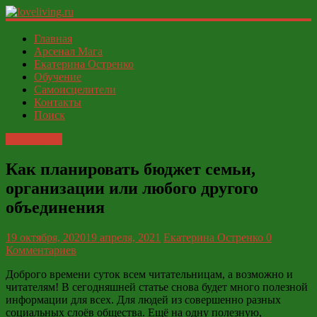
loveliving.ru
Главная
Арсенал Мага
Екатерина Остренко
Современный
Обучение
женский
Самоисцелители
И
Контакты
ФСЁ
Поиск
Отношения
Как планировать бюджет семьи,
организации или любого другого
объединения
19 октября, 2020
19 апреля, 2021
Екатерина Остренко
0
Комментариев
Доброго времени суток всем читательницам, а возможно и
читателям! В сегодняшней статье снова будет много полезной
информации для всех. Для людей из совершенно разных
социальных слоёв общества. Ещё на одну полезную,