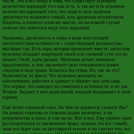
числе
. Это я всё пишу к тому, что существует огромное
количество вариаций того как есть. А так же есть огромное
количество вариаций того, что люди в силу наличия
двуличности называют семьёй, или дружным коллективом.
Надеюсь, я понятно излагаю мысли, но на всякий случай
поясню что имеется в виду
этих
вариаций.
Например, двуличность в семье в виде констатаций
несоответствия истинности с существующей реальностью
выглядит так. Есть
пара, которая
проживает вместе, допустим
мужчина обладает квартирой своей или съемной сути это не
решает. Окей, идём дальше.
Мужчина делает женщине
предложение, и они заключают
свои отношения в рамки
социума в виде брака. Казалось бы семья. Но, так ли это?
Выясняется, по факту. Что мужчина женщину не
обеспечивает, работает и одевает и обувает она себя сама.
Это
первое, что
наводит на сомнения в истинности, и не зря.
Второе. Бюджет у них раздельный, каждый вкладывает в свой
карман.
Ещё более странный союз. На чём он держится, скажете Вы?
На рамках социума со стороны родни мужчины, и на
потребностях в
сексе, в том числе
. Вот и всё.
Ему удобно один
раз потратиться на заключение брака, назвать это всё семьёй,
зная что будет секс на регулярной основе и он считает что, всё