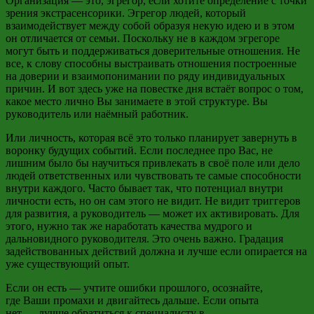
Организация
—
это,
эгрегор
, если хотите определение с точки
зрения
экстрасенсорики
.
Эгрегор
людей, который
взаимодействует между собой образуя некую идею и в этом
он отличается от семьи. Поскольку не в каждом эгрегоре
могут быть и поддерживаться доверительные отношения. Не
все, к слову способны выстраивать отношения построенные
на доверии и взаимопонимании по ряду индивидуальных
причин. И вот здесь уже на повестке дня встаёт вопрос о том,
какое место лично Вы занимаете в этой структуре. Вы
руководитель или наёмный работник.
Или личность, которая всё это только планирует завернуть в
воронку будущих событий. Если последнее про Вас, не
лишним было бы научиться привлекать в своё поле или дело
людей ответственных или чувствовать те самые способности
внутри каждого. Часто бывает так, что потенциал внутри
личности есть, но он сам этого не видит. Не видит триггеров
для
развития, а
руководитель
—
может их активировать. Для
этого, нужно так же наработать качества мудрого и
дальновидного руководителя. Это очень важно. Градация
задействованных действий должна и лучше если опирается на
уже существующий опыт.
Если он есть
—
учтите ошибки прошлого,
осознайте,
где
Ваши промахи и двигайтесь дальше. Если опыта
нет
—
лучше обратиться к специалисту в