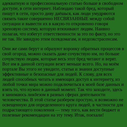
адекватную и профессиональную статью больше в свободном
доступе, в сети интернет. Наблюдаю такой бред,
который
пишут в сети, просто диву даёшься, как люди умудряются
связать такие совершенно НЕСВЯЗАННЫЕ между собой
ситуации и вывести их в какую-то откровенно говоря
хреновую систему, которую
втюхивают людям. Наивно
полагая, что избегут ответственности за это по факту, но это
не так. Не завидую этим
псевдомагам
, и
недоэкстрасенсам
.
Они же сами берут и образуют воронку обратных процессов в
свой огород, можно сказать даже сочувствую им, но больше
сочувствую людям, которые весь этот бред читают и верят.
Вот им в данной ситуации везет меньше всего. Но, на моём
портале Вы этого не увидите, статьи и знания доступные
эффективные и безопасные для людей. К слову, для всех
людей способных читать и имеющих доступ к интернету, из
любой точки мира можно подключиться к моей базе данных и
взять то, что нужно в данный момент. Так что заходите, здесь
я занимаюсь ликбезом в разных сферах деятельности
человечества. В этой статье разберем простую, и возможно не
освещенную для определенного круга людей, в частности для
подрастающего поколения
—
тему того, как вести бюджет и
полезные рекомендации на эту тему. Итак, поехали!