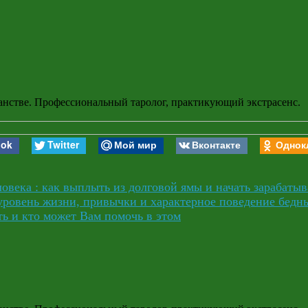
анстве. Профессиональный таролог, практикующий экстрасенс.
ook
Twitter
Мой мир
Вконтакте
Однок
овека : как выплыть из долговой ямы и начать зарабатыв
уровень жизни, привычки и характерное поведение бедн
ть и кто может Вам помочь в этом