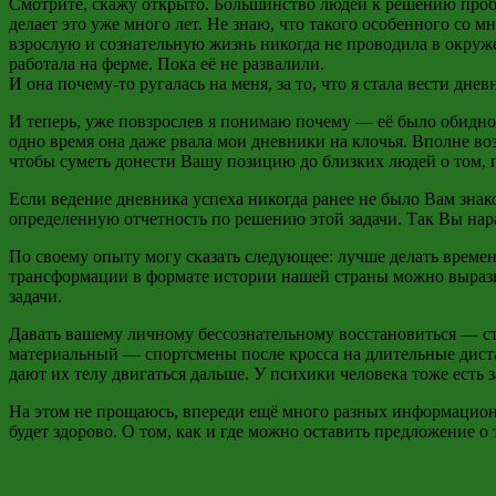
Смотрите, скажу открыто. Большинство людей к решению пробл
делает это уже много лет. Не знаю, что такого особенного со м
взрослую и сознательную жизнь никогда не проводила в окруж
работала на ферме. Пока её не развалили.
И она почему-то
ругалась на
меня, за то, что я стала вести днев
И теперь, уже повзрослев я понимаю почему — её было обидно, 
одно время она даже рвала мои дневники на клочья. Вполне во
чтобы суметь донести Вашу позицию до близких людей о том, п
Если ведение дневника успеха никогда ранее не было Вам знак
определенную отчетность по решению этой задачи. Так Вы нар
По своему опыту могу сказать следующее: лучше делать време
трансформации в формате истории нашей страны можно вырази
задачи.
Давать вашему личному бессознательному восстановиться — ст
материальный — спортсмены после кросса на длительные диста
дают их телу двигаться дальше. У психики человека тоже ест
На этом не прощаюсь, впереди ещё много разных информационн
будет здорово. О том, как и где можно оставить предложение о