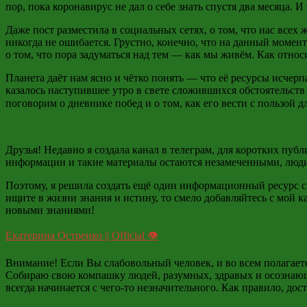
пор, пока
коронавирус не дал о себе знать спустя два месяца. И
Даже пост разместила в социальных сетях, о том, что нас всех
никогда не ошибается. Грустно, конечно, что на данный моме
о том, что пора задуматься над тем — как мы живём. Как относ
Планета даёт нам ясно и чётко понять — что её ресурсы исчер
казалось наступившее утро в свете сложившихся обстоятельств
поговорим о дневнике побед и о том, как его вести с пользой д
Друзья! Недавно я создала канал в телеграм, для коротких пу
информации и такие материалы остаются незамеченными, люди,
Поэтому, я решила создать ещё один информационный ресурс 
ищите в жизни знания и истину, то смело добавляйтесь с мой ка
новыми знаниями!
Екатерина Остренко || Official 👁
Внимание! Если Вы слабовольный человек, и во всем полагаете
Собираю свою компашку людей, разумных, здравых и осознающ
всегда начинается с чего-то незначительного. Как правило, до