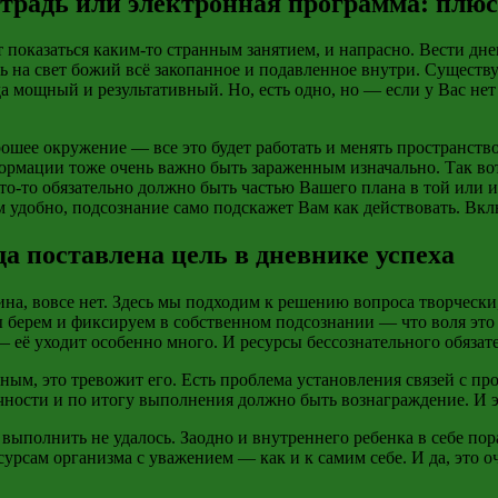
тетрадь или электронная программа: плю
 показаться каким-то странным занятием, и напрасно. Вести дн
ть на свет божий всё закопанное и подавленное внутри. Сущест
гда мощный и
результативный.
Но, есть одно, но — если у Вас н
рошее окружение — все это будет работать и менять пространство
ормации тоже очень важно быть зараженным изначально. Так вот
 что-то обязательно должно быть частью Вашего плана в той или
м удобно, подсознание само подскажет Вам как действовать. Вк
а поставлена цель в дневнике успеха
нина, вовсе нет. Здесь мы подходим к решению вопроса творчес
 берем и фиксируем в собственном подсознании — что воля это 
— её уходит
особенно много. И ресурсы бессознательного обязат
ьным, это тревожит его. Есть проблема установления связей с п
ности и по итогу выполнения должно быть вознаграждение. И эт
выполнить не удалось. Заодно и внутреннего ребенка в себе пор
урсам организма с уважением — как и к самим себе. И да, это оч