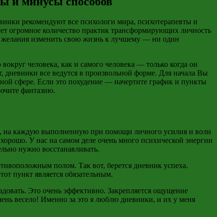
сы и минусы способов
евники рекомендуют все психологи мира, психотерапевты и
вует огромное количество практик трансформирующих личность
ет желания изменить свою жизнь к лучшему — ни один
 вокруг человека, как и самого человека — только когда он
, дневники все ведутся в произвольной форме. Для начала Вы
 иной сфере. Если это похудение — начертите график и пункты
лючите фантазию.
ки, на каждую выполненную при помощи личного усилия и воли
хорошо. У нас на самом деле очень много психической энергии
ельно нужно восстанавливать.
ротивоположным полом. Так вот, берется дневник успеха.
от пункт является обязательным.
адовать. Это очень эффективно. Закрепляется ощущение
ень весело! Именно за это я люблю дневники, и их у меня