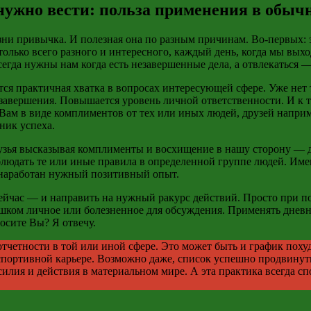
 нужно вести: польза применения в обыч
изни привычка. И полезная она по разным причинам. Во-первых:
только всего разного и интересного, каждый день, когда мы вых
егда нужны нам когда есть незавершенные дела, а отвлекаться
тся практичная хватка в вопросах интересующей сфере. Уже нет 
 завершения. Повышается уровень личной ответственности. И к 
Вам в виде комплиментов от тех или иных людей, друзей наприм
ник успеха.
друзья высказывая комплименты и восхищение в нашу сторону
—
д
блюдать те или иные правила в определенной группе людей. Име
е наработан нужный позитивный опыт.
сейчас — и направить на нужный ракурс действий. Просто при п
шком личное или болезненное для обсуждения. Применять днев
осите Вы? Я отвечу.
отчетности в той или иной сфере. Это может быть и график поху
 спортивной карьере. Возможно даже, список успешно продвину
силия и действия в материальном мире. А эта практика всегда 