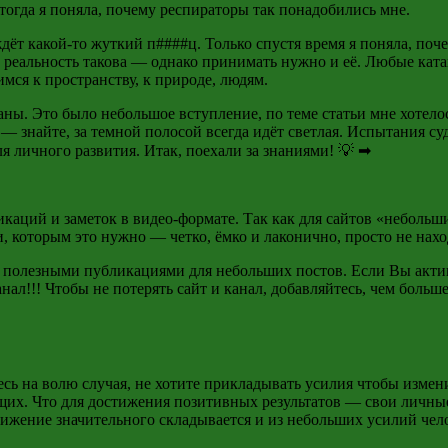
 тогда я поняла, почему респираторы так понадобились мне.
 ждёт какой-то жуткий п####
ц
. Только спустя время я поняла, поч
нт реальность такова — однако принимать нужно и её. Любые ка
имся к пространству, к природе, людям.
паны. Это было небольшое вступление, по теме статьи мне хоте
 — знайте, за темной полосой всегда идёт
светлая.
Испытания суд
ля личного развития. Итак, поехали за знаниями! 💡 ➡
бликаций и заметок в видео-формате. Так как для сайтов «небол
 которым это нужно — четко, ёмко и лаконично, просто не нахо
с полезными публикациями для небольших постов. Если Вы акт
нал!!! Чтобы не потерять сайт и канал, добавляйтесь, чем больш
сь на волю случая, не хотите прикладывать усилия чтобы измен
их. Что для достижения позитивных результатов — свои личны
стижение значительного складывается и из небольших усилий чел