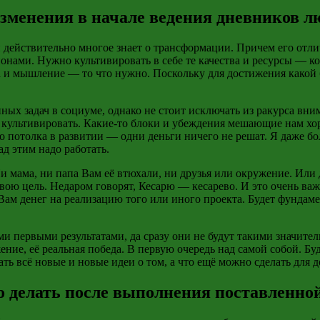
зменения в начале ведения дневников л
н действительно многое знает о трансформации. Причем его отлич
онами. Нужно культивировать в себе те качества и ресурсы — 
а и мышление — то что нужно. Поскольку для достижения какой
ных задач в социуме, однако не стоит исключать из ракурса вни
культивировать. Какие-то блоки и убеждения мешающие нам хоро
мого потолка в развитии — одни деньги ничего не решат. Я даже
ад этим надо работать.
и мама, ни папа Вам её
втюхали
, ни друзья или окружение. Или
ою цель. Недаром говорят, Кесарю — кесарево. И это очень ва
 Вам денег на реализацию того или иного проекта. Будет фундам
ими первыми результатами, да сразу они не будут такими значит
ие, её реальная победа. В первую очередь над самой собой. Буд
ть всё новые и новые идеи о том, а что ещё можно сделать для д
о делать после выполнения поставленной