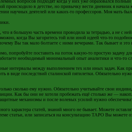
емных вопросов подходят когда у них уже образовался полный т
ной происходило в детстве, но привычку вести дневник я начала к
ении научных деятелей или каких-то профессоров. Моя мать был
ники.
что я большую часть времени проводила за тетрадью, а не с ней
зможно, когда Вы загоритесь той или иной идеей что-то подобн
очему Вы так мало болтаете с ними вечерами. Так бывает и это
омо, попробуйте поставить на поток какую-то простую задачу дл
аботаете необходимый минимальный опыт аналитики и что-то сло
нные интервалы между выполнением тех или иных задач. Как пр
ть в виде последствий сталинской пятилетки. Обязательно нужн
олько сколько ему нужно. Обязательно учитывайте свои индивид
нции. Как бы они не хотели пробежать ещё столько же — накоп
ь защитные механизмы и после волевых усилий нужно обеспечива
ого характера статей, знаний много не бывает. Можете оставля
 теме статьи, или записаться на консультацию ТАРО Вы можете о