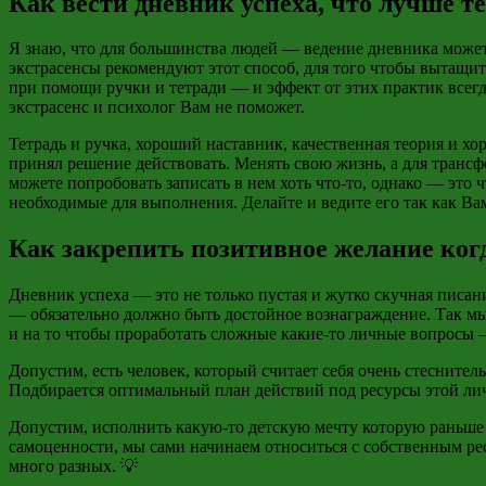
Как вести дневник успеха, что лучше 
Я знаю, что для большинства людей — ведение дневника может
экстрасенсы рекомендуют этот способ, для того чтобы вытащи
при помощи ручки и тетради — и эффект от этих практик все
экстрасенс и психолог Вам не поможет.
Тетрадь и ручка, хороший наставник, качественная теория и хо
принял решение действовать. Менять свою жизнь, а для трансф
можете попробовать записать в нем хоть что-то, однако — это
необходимые для выполнения. Делайте и ведите его так как Ва
Как закрепить позитивное желание когд
Дневник успеха — это не только пустая и жутко скучная писа
— обязательно должно быть достойное вознаграждение. Так мы
и на то
чтобы проработать сложные какие-то личные вопросы 
Допустим, есть человек, который считает себя очень стеснител
Подбирается оптимальный план действий под ресурсы этой лич
Допустим, исполнить какую-то детскую мечту которую раньше 
самоценности, мы сами начинаем относиться с собственным рес
много разных. 💡