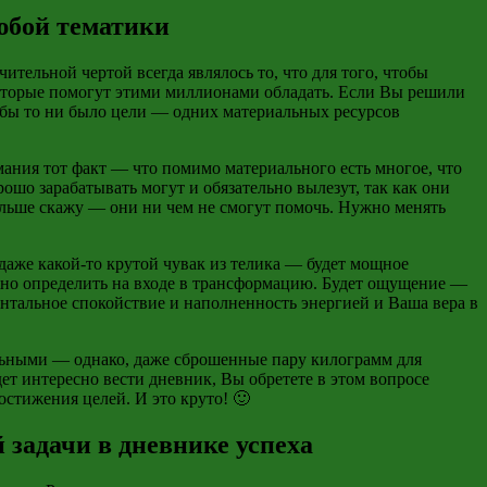
юбой тематики
ительной чертой всегда являлось то, что для того, чтобы
которые помогут этими миллионами обладать. Если Вы решили
 бы то ни было цели — одних материальных ресурсов
мания тот факт — что помимо материального есть многое, что
шо зарабатывать могут и обязательно вылезут, так как они
 больше скажу — они ни чем не смогут помочь. Нужно менять
 даже какой-то крутой чувак из телика — будет мощное
жно определить
на в
ходе в трансформацию. Будет ощущение —
ентальное спокойствие и наполненность энергией и Ваша вера в
ельными — однако, даже сброшенные пару килограмм для
ет интересно вести дневник, Вы обретете в этом вопросе
остижения целей. И это круто! 🙂
 задачи в дневнике успеха