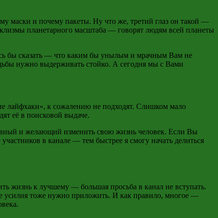
ему маски и почему пакеты. Ну что же, третий глаз он такой —
таклизмы планетарного масштаба — говорят людям всей планеты
лось бы сказать — что каким бы унылым и мрачным Вам не
ьбы нужно выдерживать стойко. А сегодня мы с Вами
ьшие лайфхаки», к сожалению не подходят. Слишком мало
дят её в поисковой выдаче.
ивный и желающий изменить свою жизнь человек. Если Вы
е участников в канале — тем быстрее я смогу начать делиться
ить жизнь к лучшему — большая просьба в канал не вступать.
е усилия тоже нужно приложить. И как правило, многое —
овека.