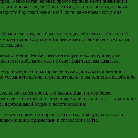
реш. Редко когда человек просто привык вести дневники и
ультивировать ещё в 12 лет. Хотя детство и юность, а так же
а простой русской женщиной, было даже время когда она
. Можно сказать, она была мне подругой и это её обижало. В
ое может происходить и в Вашей жизни. Наберитесь мудрости,
 нормально.
я выполнения. Может быть на отпуск накопить, и ведите
жное и глобальное уже не будет Вам таковым казаться.
имер последствий, которые не нужно допускать в личной
о устраивать штиль после длительного выполнения какой-либо
уальные особенности, это важно. Как пример более
ленные в теле шлаки и токсины, молочная кислота — просто не
ть необходимый отдых и восстановление.
ть комментарии, или предложить тему для будущих статей,
знакомившись с разделами в оглавлении сайта.