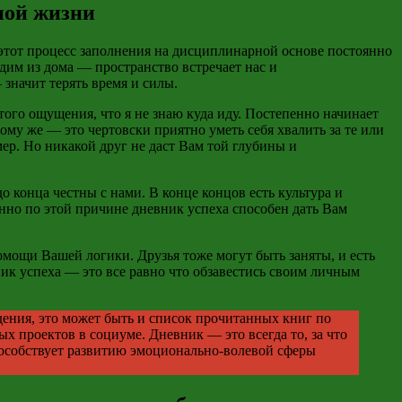
ной жизни
 этот процесс заполнения на дисциплинарной основе постоянно
одим из дома
—
пространство встречает нас и
—
значит терять время и силы.
того ощущения, что я не знаю куда иду. Постепенно начинает
тому же
—
это чертовски приятно уметь себя хвалить за те или
ер. Но никакой друг не даст Вам той глубины и
о конца честны с нами. В конце концов есть культура и
нно по этой причине дневник успеха способен дать Вам
омощи Вашей логики. Друзья тоже могут быть заняты, и есть
ник успеха
—
это все равно что обзавестись своим личным
дения, это может быть и список прочитанных книг по
тых проектов в социуме. Дневник
—
это всегда то, за что
способствует развитию эмоционально-волевой сферы