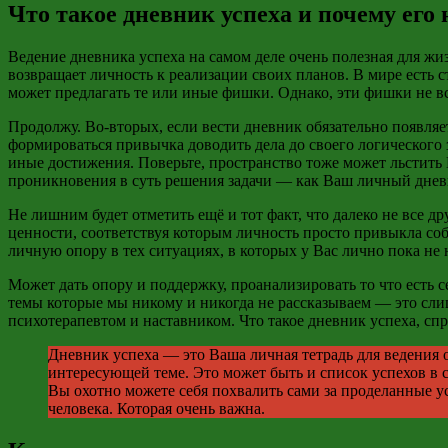
Что такое дневник успеха и почему его
Ведение дневника успеха на самом деле очень полезная для ж
возвращает личность к реализации своих планов. В мире есть с
может
предлагать
те или иные фишки. Однако, эти фишки не вс
Продолжу. Во-вторых, если вести дневник обязательно появляе
формироваться привычка доводить дела до своего логического
иные достижения. Поверьте, пространство тоже может льстить 
проникновения в суть решения задачи
—
как Ваш личный днев
Не лишним будет отметить ещё и тот факт, что далеко не все 
ценности, соответствуя которым личность просто привыкла со
личную опору в тех ситуациях, в которых у Вас лично пока н
Может дать опору и поддержку, проанализировать то что есть 
темы которые мы никому и никогда не рассказываем
—
это сли
психотерапевтом и наставником. Что такое дневник успеха, спр
Дневник успеха
—
это Ваша личная тетрадь для ведения 
интересующей теме. Это может быть и список успехов в
Вы охотно можете себя похвалить сами за проделанные у
человека. Которая очень важна.