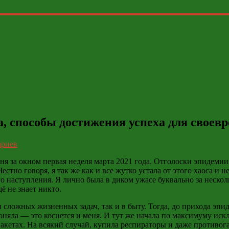
за, способы достижения успеха для своев
ариев
ня за окном первая неделя марта 2021 года. Отголоски эпидемии
стно говоря, я так же как и все жутко устала от этого хаоса и
о наступления. Я лично была в диком ужасе буквально за несколь
ё не знает никто.
 сложных жизненных задач, так и в быту. Тогда, до прихода эп
оняла — это коснется и меня. И тут же начала по максимуму иск
пакетах.
На всякий случай,
купила респираторы и даже противогаз