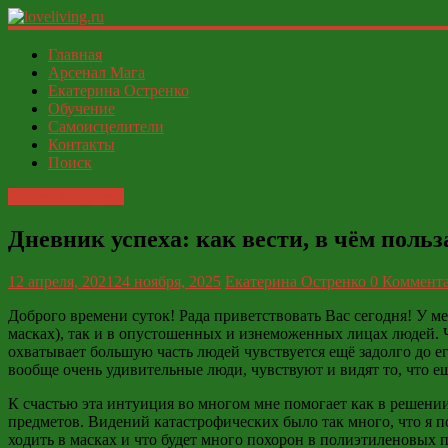
loveliving.ru
Главная
Арсенал Мага
Екатерина Остренко
Современный
Обучение
женский
Самоисцелители
И
Контакты
ФСЁ
Поиск
Бизнес и карьера
Дневник успеха: как вести, в чём поль
12 апреля, 2021
24 ноября, 2025
Екатерина Остренко
0 Коммент
Доброго времени суток! Рада приветствовать Вас сегодня! У ме
масках), так и в опустошенных и изнеможенных лицах людей. Че
охватывает большую часть людей чувствуется ещё задолго до ег
вообще очень удивительные люди, чувствуют и видят то, что ещ
К счастью эта интуиция во многом мне помогает как в решении
предметов. Видений катастрофических было так много, что я п
ходить в масках и что будет много похорон в полиэтиленовых 