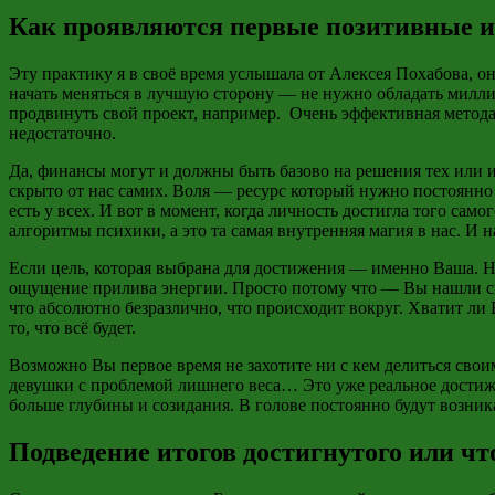
Как проявляются первые позитивные и
Эту практику я в своё время услышала от Алексея
Похабова
, о
начать меняться в лучшую сторону — не нужно обладать милли
продвинуть свой проект, например. Очень эффективная метод
недостаточно.
Да, финансы могут и должны быть базово на решения тех или и
скрыто от нас самих. Воля — ресурс который нужно постоянно 
есть у всех. И вот в момент, когда личность достигла того са
алгоритмы психики, а это та самая внутренняя магия в нас. И н
Если цель, которая выбрана для достижения — именно Ваша. Н
ощущение прилива энергии. Просто потому что — Вы нашли св
что абсолютно безразлично, что происходит вокруг. Хватит ли
то, что всё будет.
Возможно Вы первое время не захотите ни с кем делиться сво
девушки с проблемой лишнего веса… Это уже реальное достижен
больше глубины и созидания. В голове постоянно будут возника
Подведение итогов достигнутого или чт