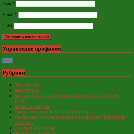
Имя
*
Email
*
Сайт
Управление профилем
Вход
Рубрики
Арсенал Мага
Без рубрики
Бесплатный курс-обучение: оракул "Сон в Лунную
Ночь"
Бизнес и карьера
Вводные статьи по бесплатному курсу
Глобальные ответы таролога и экстрасенса Екатерины
Остренко
Екатерина Остренко
Женская психология