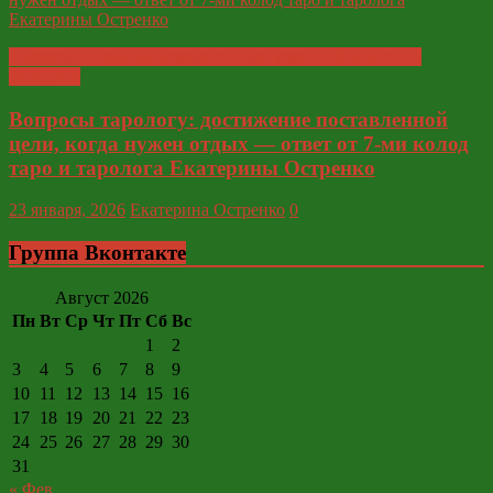
Глобальные ответы таролога и экстрасенса Екатерины
Остренко
Вопросы тарологу: достижение поставленной
цели, когда нужен отдых — ответ от 7-ми колод
таро и таролога Екатерины Остренко
23 января, 2026
Екатерина Остренко
0
Группа Вконтакте
Август 2026
Пн
Вт
Ср
Чт
Пт
Сб
Вс
1
2
3
4
5
6
7
8
9
10
11
12
13
14
15
16
17
18
19
20
21
22
23
24
25
26
27
28
29
30
31
« Фев