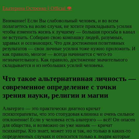
Екатерина Остренко || Official 👁
Внимание! Если Вы слабовольный человек, и во всем
полагаетесь на волю случая, не хотите прикладывать усилия
чтобы изменить жизнь к лучшему — большая просьба в канал
не вступать. Собираю свою компашку людей, разумных,
здравых и осознающих. Что для достижения позитивных
результатов — свои личные усилия тоже нужно приложить. И
как правило, многое — всегда начинается с чего-то
незначительного. Как правило, достижение значительного
складывается и из небольших усилий человека.
Что такое альтернативная личность —
современное определение с точки
зрения науки, религии и магии
Альтерэго
—
это практически диагноз кричат
психотерапевты, что это стопудовая клиника и очень сильное
отклонение! Если у человека есть
альтерэго
—
всё! Он опасен
для общества, и возможно он уже маньяк
—
кричат
психиатры. Кто знает, может это и так, но только в каких-то
определенных случаях и относится только к людям которые