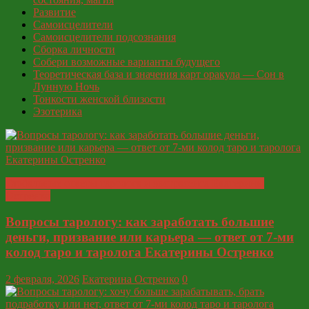
Развитие
Самоисцелители
Самоисцелители подсознания
Сборка личности
Собери возможные варианты будущего
Теоретическая база и значения карт оракула — Сон в
Лунную Ночь
Тонкости женской близости
Эзотерика
Глобальные ответы таролога и экстрасенса Екатерины
Остренко
Вопросы тарологу: как заработать большие
деньги, призвание или карьера — ответ от 7-ми
колод таро и таролога Екатерины Остренко
2 февраля, 2026
Екатерина Остренко
0