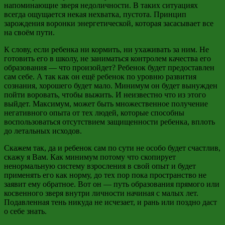
напоминающие зверя
недоличности
. В таких ситуациях
всегда ощущается некая нехватка, пустота. Принцип
зарождения воронки энергетической, которая засасывает все
на своём пути.
К слову, если ребенка
ни кормить, ни ухаживать
за ним. Не
готовить его в школу, не заниматься контролем качества его
образования
—
что произойдет? Ребенок будет предоставлен
сам себе. А так как он ещё ребенок по уровню развития
сознания, хорошего будет мало. Минимум он будет вынужден
пойти воровать, чтобы выжить. И
неизвестно что
из этого
выйдет. Максимум, может быть множественное получение
негативного опыта от тех людей, которые способны
воспользоваться отсутствием защищенности ребенка, вплоть
до летальных исходов.
Скажем так, да и ребенок сам по сути не особо будет счастлив,
скажу я Вам. Как минимум потому что скопирует
ненормальную систему взросления в свой опыт и будет
применять его как норму, до тех пор пока пространство не
заявит ему обратное. Вот он
—
путь образования прямого или
косвенного зверя внутри личности начиная с малых лет.
Подавленная тень никуда не исчезает, и рань или поздно даст
о себе знать.