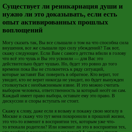
Существует ли реинкарнация души и
нужно ли это доказывать, если есть
опыт активированных прошлых
воплощений
Могу сказать так, Вы все слышали о том на что способна сила
внушения, все же слышали про силу убеждений? Так вот,
скажу следующее. Если
Вам с самого детства вбили в голову
что всё это чушь и Вы это усвоили — для Вас
это
действительно будет чушью. Но, будет это ровно до того
времени пока Вы не столкнетесь к ряду ситуаций,
которые
заставят Вас поверить в обратное. Кто верит, тот
увидит, кто
не верит никогда не
увидит, но будет вынужден
столкнуться с необъяснимым извне. И это можно считать
выбором человека, ответственность за который несёт он сам.
Каждый имеет право выбора, оставьте ему это право. В
дискуссии и споры вступать не стоит.
Скажу к слову, даже если
я возьму и покажу свою могилу в
Москве и скажу что тут меня похоронили в прошлой жизни,
это что-то изменит в восприятии тех, которым уже что-
то
втюхали
родители? Или изменит ли это в восприятии тех,