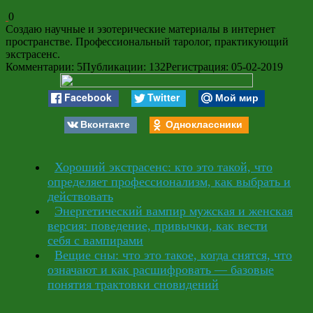
0
Создаю научные и эзотерические материалы в интернет
пространстве. Профессиональный таролог, практикующий
экстрасенс.
Комментарии: 5
Публикации: 132
Регистрация: 05-02-2019
Facebook
Twitter
Мой мир
Вконтакте
Одноклассники
Хороший экстрасенс: кто это такой, что
определяет профессионализм, как выбрать и
действовать
Энергетический вампир мужская и женская
версия: поведение, привычки, как вести
себя с вампирами
Вещие сны: что это такое, когда снятся, что
означают и как расшифровать — базовые
понятия трактовки сновидений