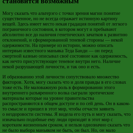
становится возможным
Могу сказать что
альтерэго
с точки зрения магии понятие
существенное, но не всегда отражает истинную картину
вещей. Здесь
имеет место
некая градация понятий от легкого
пограничного состояния, в котором могут и пребывают
абсолютно все до наличия генетических зачатков к развитию
отклонений, и сформированной теневой стороны
—
некой
одержимости. На примере из истории, можно описать
интервью известного маньяка Теда Банди
—
он перед
смертной казнью описывал своё состояние как одержимость,
как
нечто
присутствующее теневое внутри него. Наличие
некой разрушающей личности, и так оно и есть.
И образованию этой личности сопутствовало множество
факторов. Хотя, могу сказать что и доля правды в его словах
тоже есть. Не маловажную роль в формировании этого
внутреннего разъяренного волка сыграли эротические
материалы которые на уровне правительства
распространяются в общем доступе и по сей день. Он в каком-
то смысле и пришел в этот мир, чтобы отчасти заявить
о
нездоровости
системы.
Я видела его путь и могу сказать, что
изначально подобные ему люди приходят в этот мир с
коротким жизненным сроком, и нельзя однозначно сказать что
не было выбора маньяком не быть, он
был. Но, он мало