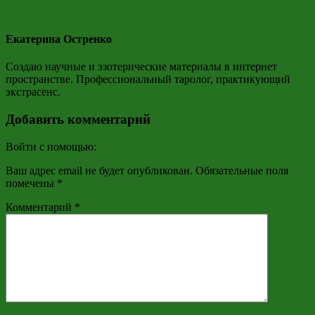
Екатерина Остренко
Создаю научные и эзотерические материалы в интернет
пространстве. Профессиональный таролог, практикующий
экстрасенс.
Добавить комментарий
Войти с помощью:
Ваш адрес email не будет опубликован.
Обязательные поля
помечены
*
Комментарий
*