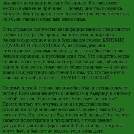
находятся в психиатрических больницах. К слову,
имеет
место
и выяснение причины
—
почему они там оказались.
Никто не будет спорить о том, что общество очень жестоко, и
оно было таким и несколько веков назад.
Есть огромное количество квалифицированных специалистов
в области
экстрасенсорики
, чьи интересы попирались
близким окружением и их в буквальном смысле БЛИЗКИЕ
СДАВАЛИ В ПСИХУШКУ. А, на самом деле они
столкнулись с реалиями жизни где в глазах общества стали
белыми воронами, и проблема вся в том.
Что общество, когда
сталкивается с тем, в чем оно не разбирается чаще обычного
склонно присвоить этому члену общества ярлык — а так как
знаний и адекватного обьяснения о том, что эта такое нет и
если ты
не
такой, как
все
—
ЗНАЧИТ ТЫ ПЛОХОЙ.
Поэтому плохой, с точки зрения общества не всегда означает
истину. Если меня закинуть к индейцам в Америку, и я возьму
с собой телефон. Они ведь могут меня сжечь на костре?
Просто потому что я чужая и по их представлениям
(отставшим от цивилизованной массы людей) какой-то дух
чего-то там. Но, это же не будет истиной, правда? Это то, что
касается психотерапии и психиатрии, с точки зрения
доступных для этой сферы знаний. Я это пишу к тому, что
могут быть и бывают не редко случаи когда даже