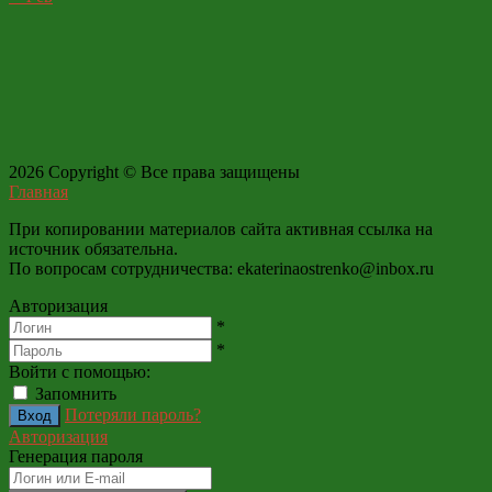
2026 Copyright © Все права защищены
Главная
При копировании материалов сайта активная ссылка на
источник обязательна.
По вопросам сотрудничества: ekaterinaostrenko@inbox.ru
Авторизация
*
*
Войти с помощью:
Запомнить
Потеряли пароль?
Авторизация
Генерация пароля