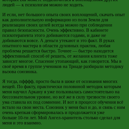
людей — к психологам можно не ходить.
И если, нет большого опыта своих воплощений, скачать опыт
как дополнительную информацию из поля Земли для
реализации своих целей всегда можно при соблюдении
правил безопасности. Очень эффективно. В кабинете
психотерапевта этого добиваются годами, и даже не
добиваются вовсе. А деньги утекают и это факт. В руках
опытного мастера в области духовных практик, любая
проблема решается быстро. Точнее
—
быстро находится
эффективный способ её решить, от желания клиента тоже
зависит многое. Спасение утопающий, как говорится. Мы в
своё время в группе учеников на Триаде разбирали методику
вызова союзника.
Я тогда,
пфффф
, просто была в шоке от осознания многих
вещей. По факту, практически половиной методик которым
меня научил Аркану я уже пользовалась самостоятельно на
бессознательном уровне, но всё же в силу трезвости своего
ума ставила их под сомнение. И вот в процессе обучения всё
встало на свои места. Союзник у меня был и до, и связь с ним
очень крепкая сформировалась и продолжается уже
больше
10-ти
лет. Мой Ангел-хранитель столько сделал для
меня и это взаимно.