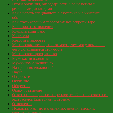
Итоги обучения, благодарности, новые кейсы с
реальными раскладами
Как выбрать специалиста в эзотерике и вычислить
обман
Как стать хорошим тарологом: все секреты таро
Как строить отношения
Консультация Таро
Контакты
Красота и здоровье
Магическая помощь и стоимость, чем могу помочь из
чего складывается стоимость
Магическое пространство
Мужская психология
Мужчинам о женщинах
На грани возможностей
Наука
О проекте
Обучение
Общество
Оракул Затмение
Ответы на вопросы от карт таро, глобальные советы от
экстрасенса Екатерины Остренко
Отношения
Подкасты карт по назначению: деньги, эмоции,
состояния, магия