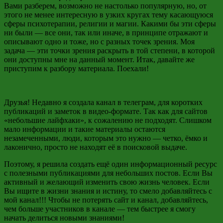
Вами разберем, возможно не настолько
популярную, но
, от
этого не менее интересную в узких кругах тему касающуюся
сферы психотерапии, религии и магии. Какими бы эти сферы
ни были
—
все они, так или иначе, в принципе отражают и
описывают одно и тоже, но с разных точек зрения. Моя
задача
—
эти точки зрения раскрыть в той степени, в которой
они доступны мне на данный момент. Итак, давайте же
приступим к разбору материала. Поехали!
Друзья! Недавно я создала канал в телеграм, для коротких
публикаций и заметок в видео-формате. Так как для сайтов
«небольшие лайфхаки», к сожалению не подходят. Слишком
мало информации и такие материалы остаются
незамеченными, люди, которым это нужно — четко, ёмко и
лаконично, просто не находят её в поисковой выдаче.
Поэтому, я решила создать ещё один информационный ресурс
с полезными публикациями для небольших постов. Если Вы
активный и желающий изменить свою жизнь человек. Если
Вы ищите в жизни знания и истину, то смело добавляйтесь с
мой канал!!! Чтобы не потерять сайт и канал, добавляйтесь,
чем больше участников в канале — тем быстрее я смогу
начать делиться новыми знаниями!