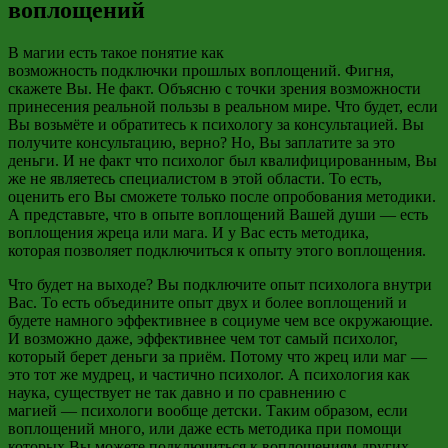
воплощений
В магии есть такое понятие как
возможность
подключки
прошлых воплощений. Фигня,
скажете Вы. Не факт. Объясню с точки зрения возможности
принесения реальной пользы в реальном мире. Что будет, если
Вы возьмёте и обратитесь к психологу за консультацией. Вы
получите консультацию, верно? Но, Вы заплатите за это
деньги. И не факт что психолог был квалифицированным, Вы
же не являетесь специалистом в этой области. То есть,
оценить его Вы сможете только после опробования методики.
А представьте, что в опыте воплощений Вашей души
—
есть
воплощения жреца или мага. И у Вас есть
методика,
которая
позволяет подключиться к опыту этого воплощения.
Что будет на выходе? Вы подключите опыт психолога внутри
Вас. То есть объедините опыт двух и более воплощений и
будете намного эффективнее в социуме чем все окружающие.
И возможно даже, эффективнее чем тот самый психолог,
который берет деньги за приём. Потому что жрец или маг
—
это тот же мудрец, и частично психолог. А психология как
наука, существует не так давно и по сравнению с
магией
—
психологи вообще детски. Таким образом, если
воплощений много, или даже есть методика при помощи
которых Вы можете подключиться к воплощениям других