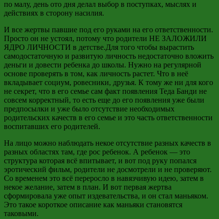
по
малу
, день ото дня делал выбор в поступках, мыслях и
действиях в сторону насилия.
И все жертвы павшие под его руками на его ответственности.
Просто он не устоял, потому что родители НЕ ЗАЛОЖИЛИ
ЯДРО ЛИЧНОСТИ в детстве.
Для того чтобы
вырастить
самодостаточную и развитую личность недостаточно вложить
деньги и довести ребенка до школы. Нужно на регулярной
основе проверять в том, как личность растет. Что в неё
вкладывает социум, ровесники, друзья. К тому же ни для
кого
не секрет, что в его семье сам факт появления Теда Банди не
совсем корректный, то есть еще до его появления уже были
предпосылки и уже было отсутствие необходимых
родительских качеств в его семье и это
часть ответственности
воспитавших его родителей.
На лицо можно наблюдать некое отсутствие разных качеств в
разных областях там, где рос ребенок. А ребенок
—
это
структура которая всё впитывает, и вот под руку попался
эротический фильм, родители не досмотрели и не проверяют.
Со временем это всё
переросло
в навязчивую идею, затем в
некое желание, затем в план. И вот первая
жертва
сформировала уже опыт издевательства, и он стал
маньяком.
Это такое короткое описание как маньяки становятся
таковыми.