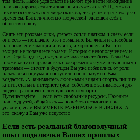
том числе
. Какое удовольствие может принести нахождение
на краю дороги, если ты знаешь что уже отстал? Ну, можно
посидеть отдохнуть и набраться сил, но лучше идти в ногу со
временем. Быть личностью творческой, знающей себя и
общество вокруг.
Снять эти розовые очки, утереть сопли платком и слёзы если
они есть
—
поплачьте, это нормально. Вы живы и способны
на проявление эмоций и чувств, и хорошо если Вы эти
эмоции не подавляете годами. История с недополучением и
про Теда Банди туда же, так же
имеет место быть
. Если Вы
проживаете и справляетесь своевременно с уже полученными
травмами
—
значит, в будущем Вы уже избавились от роли
палача для социума и поступили очень разумно. Вам
воздастся. 🙂
Занимайтесь любимыми видами спорта, пишите
книги, статьи в интернете (чем, собственно занимаюсь я для
людей), расширяйте личную зону комфорта.
Путешествуйте
—
если есть свободные ресурсы. Находите
новых друзей, общайтесь
—
но всё это возможно при
условии, если ВЫ УМЕЕТЕ РАЗБИРАТЬСЯ В ЛЮДЯХ. А
это, скажу я Вам уже искусство.
Если есть реальный благополучный
опыт подключки Ваших прошлых