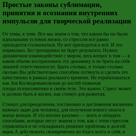
Простые законы сублимации,
принятия и осознания внутренних
импульсов для творческой реализации
От темы, к теме. Все мы знаем о том, что каким бы ни были
идеальными условия жизни, со стрессом всё равно
приходится сталкиваться. Ну вот приходится и всё. И это
нормально. Без тренировки не будет результата. Нужно
динамичное взаимодействие с миром, весь вопрос в том — в
каком объеме воспринимать эту динамику и не брать на себя
лишней ответственности. Брать столько, и только столько
сколько Вы действительно способны потянуть и сделать это
качественно в рамках реального времени. Не отрабатываться
как Зоя
Космодемьяновская
до костей пожиная
плоды
психосоматики
в своём теле. Это важно. Стресс может
и должен быть в жизни, как стимул для развития.
Стимул для преодоления, постановки и достижения жизненно
важных задач для человека, для получения нового опыта в
конце концов. И это вполне разумно
—
знать и обладать
способами, которые несут знания о том, как с этим стрессом
справляться и
не откладывать решение проблемы
в долгий
ящик.А действовать своевременно во благо всего и
себя, в