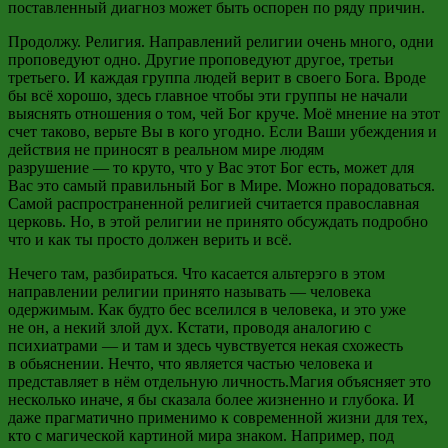
поставленный диагноз может быть оспорен по ряду причин.
Продолжу. Религия. Направлений религии очень много, одни
проповедуют одно. Другие проповедуют другое, третьи
третьего. И каждая группа людей верит в своего Бога. Вроде
бы всё хорошо, здесь главное чтобы эти группы не начали
выяснять отношения о том, чей Бог круче. Моё мнение на этот
счет таково, верьте Вы в кого угодно. Если Ваши убеждения и
действия не приносят в реальном мире людям
разрушение
—
то круто, что у Вас этот Бог есть, может для
Вас это самый правильный Бог в Мире. Можно порадоваться.
Самой распространенной религией считается православная
церковь. Но, в этой религии не принято обсуждать подробно
что и как ты просто должен верить и всё.
Нечего там, разбираться. Что касается
альтерэго
в этом
направлении религии принято называть
—
человека
одержимым. Как будто бес вселился в человека, и это уже
не
он, а
некий злой дух. Кстати, проводя аналогию с
психиатрами — и там и здесь чувствуется некая схожесть
в
обьяснении
. Нечто, что является частью человека и
представляет в нём отдельную личность.Магия объясняет это
несколько иначе, я бы сказала более жизненно и глубока. И
даже прагматично применимо к современной жизни для тех,
кто с магической картиной мира знаком. Например, под