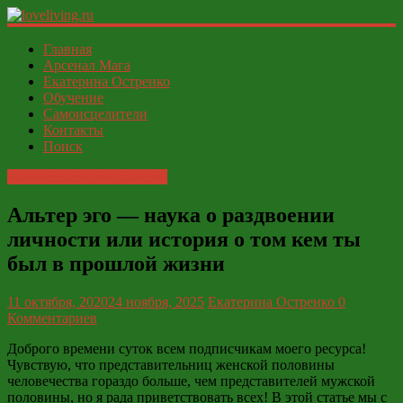
loveliving.ru
Главная
Арсенал Мага
Екатерина Остренко
Современный
Обучение
женский
Самоисцелители
И
Контакты
ФСЁ
Поиск
Магическое пространство
Альтер эго — наука о раздвоении
личности или история о том кем ты
был в прошлой жизни
11 октября, 2020
24 ноября, 2025
Екатерина Остренко
0
Комментариев
Доброго времени суток всем подписчикам моего ресурса!
Чувствую, что представительниц женской половины
человечества гораздо больше, чем представителей мужской
половины, но я рада приветствовать всех! В этой статье мы с