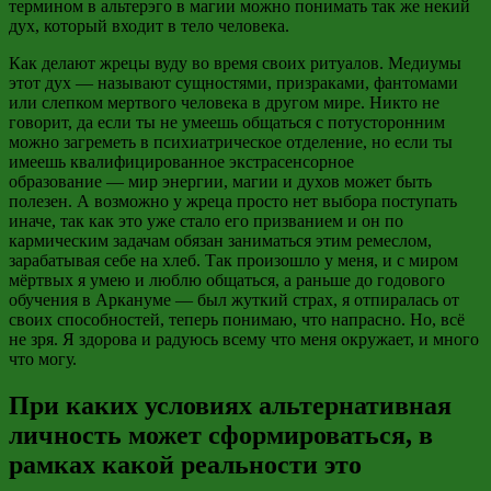
термином в
альтерэго
в магии можно понимать так же некий
дух, который входит в тело человека.
Как делают жрецы
вуду
во время своих ритуалов. Медиумы
этот дух
—
называют сущностями, призраками, фантомами
или слепком мертвого человека в другом мире. Никто не
говорит, да если ты не умеешь общаться с потусторонним
можно загреметь в психиатрическое отделение, но если ты
имеешь квалифицированное экстрасенсорное
образование
—
мир энергии, магии и духов может быть
полезен. А возможно у жреца просто нет выбора поступать
иначе, так как это уже стало его призванием и он по
кармическим задачам обязан заниматься этим ремеслом,
зарабатывая себе на хлеб. Так произошло у меня, и с миром
мёртвых я умею и люблю общаться, а раньше до годового
обучения в
Аркануме
—
был жуткий страх, я отпиралась от
своих способностей, теперь понимаю, что напрасно. Но, всё
не зря. Я здорова и радуюсь всему что меня окружает, и много
что могу.
При каких условиях альтернативная
личность может сформироваться, в
рамках какой реальности это