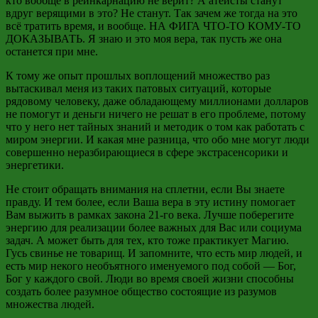
кто вообще в реинкарнацию не верит? А атеисты станут
вдруг верящими в это? Не станут. Так зачем же тогда на это
всё тратить время, и вообще. НА ФИГА ЧТО-ТО КОМУ-ТО
ДОКАЗЫВАТЬ. Я знаю и это моя вера, так пусть же она
останется при мне.
К тому же опыт прошлых воплощений множество раз
вытаскивал меня из таких
патовых
ситуаций, которые
рядовому человеку, даже обладающему миллионами долларов
не помогут и деньги ничего не решат в его проблеме, потому
что у него нет тайных знаний и методик о том как работать с
миром энергии. И какая мне разница, что обо мне могут люди
совершенно
неразбирающиеся
в сфере
экстрасенсорики
и
энергетики.
Не стоит обращать внимания на сплетни, если Вы знаете
правду. И тем более, если Ваша вера в эту истину помогает
Вам выжить в рамках закона 21-го века. Лучше поберегите
энергию для реализации более важных для Вас или социума
задач. А может быть для тех, кто тоже практикует Магию.
Гусь свинье не товарищ. И запомните, что есть мир людей, и
есть мир некого необъятного именуемого под собой
—
Бог,
Бог у каждого свой. Люди во время своей жизни способны
создать более разумное общество состоящие из разумов
множества людей.