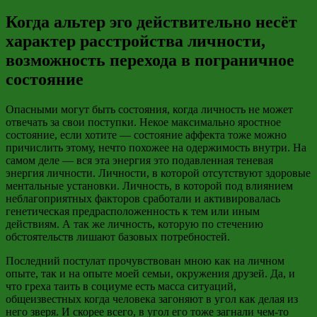
Когда альтер эго действительно несёт
характер расстройства личности,
возможность перехода в пограничное
состояние
Опасными могут быть состояния, когда личность не может
отвечать за свои поступки. Некое максимально яростное
состояние, если хотите
—
состояние аффекта тоже можно
причислить этому, нечто похожее на одержимость внутри. На
самом деле
—
вся эта энергия это подавленная теневая
энергия личности. Личности, в которой отсутствуют здоровые
ментальные установки. Личность, в которой под влиянием
неблагоприятных факторов сработали и активировалась
генетическая предрасположенность к тем или иным
действиям. А так же личность, которую по стечению
обстоятельств лишают базовых потребностей.
Последний постулат прочувствован мною как на личном
опыте, так и на опыте моей семьи, окружения друзей. Да, и
что греха
таить
в социуме есть масса ситуаций,
общеизвестных когда человека загоняют в угол как делая из
него зверя. И скорее всего, в угол его тоже загнали чем-то